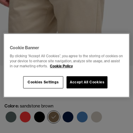
Cookie Banner
1
2
3
4
5
6
By clicking “Accept All Cookies”, you agree to the storing of cookies on
your device to enhance site navigation, analyze site usage, and assist
in our marketing efforts.
Cookie Policy
Chino Premium vestibilità regolare
Cookies Settings
Accept All Cookies
(3)
€ 79,99
Colore:
sandstone brown
selezionato