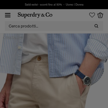
Saldi estivi - sconti fino al 50% -
Uomo
|
Donna
0
PANTALONI