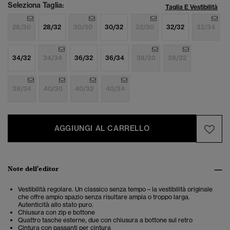
Seleziona Taglia:
Taglia E Vestibilità
28/30
28/32
30/30
30/32
32/30
32/32
32/34
34/32
34/34
36/32
36/34
38/30
38/32
38/34
40/30
40/32
40/34
AGGIUNGI AL CARRELLO
Note dell'editor
Vestibilità regolare. Un classico senza tempo – la vestibilità originale
che offre ampio spazio senza risultare ampia o troppo larga.
Autenticità allo stato puro.
Chiusura con zip e bottone
Quattro tasche esterne, due con chiusura a bottone sul retro
Cintura con passanti per cintura