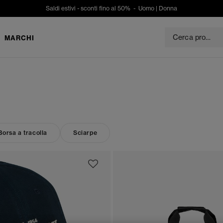
Saldi estivi - sconti fino al 50% -
Uomo
|
Donna
MARCHI
Borsa a tracolla
Sciarpe