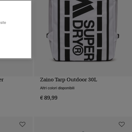
site
er
Zaino Tarp Outdoor 30L
PIDA
VISUALIZZAZIONE RAPIDA
Altri colori disponibili
€ 89,99