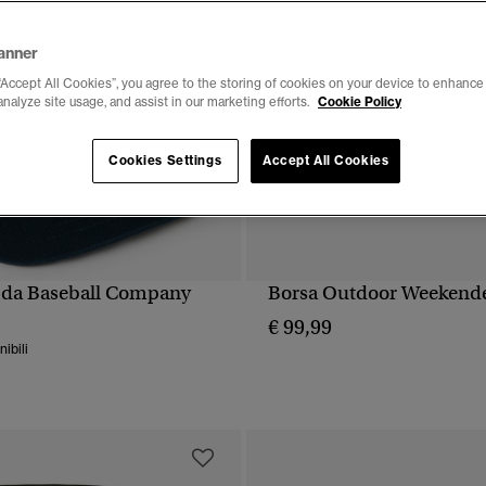
anner
“Accept All Cookies”, you agree to the storing of cookies on your device to enhance 
analyze site usage, and assist in our marketing efforts.
Cookie Policy
Cookies Settings
Accept All Cookies
 da Baseball Company
Borsa Outdoor Weekend
UALIZZAZIONE RAPIDA
VISUALIZZAZIONE RA
€ 99,99
nibili