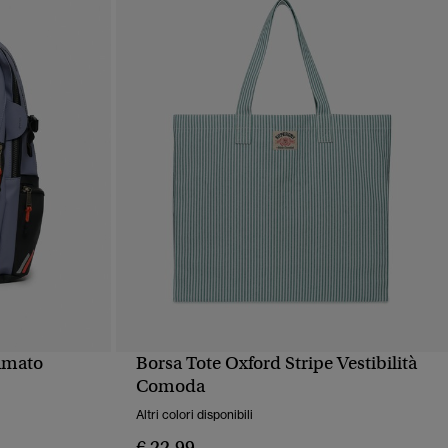
amato
Borsa Tote Oxford Stripe Vestibilità
PIDA
VISUALIZZAZIONE RAPIDA
Comoda
Altri colori disponibili
€ 22,99