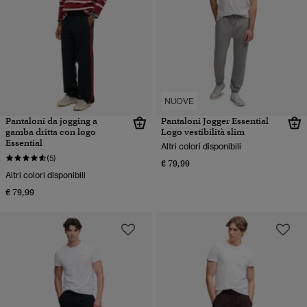
NUOVE
Pantaloni da jogging a
Pantaloni Jogger Essential
gamba dritta con logo
Logo vestibilità slim
Essential
Altri colori disponibili
(5)
€ 79,99
Altri colori disponibili
€ 79,99