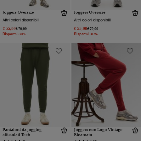
Joggers Oversize
Joggers Oversize
Altri colori disponibili
Altri colori disponibili
€ 55,99
€ 55,99
Prezzo ridotto da
a
Prezzo ridotto da
a
€ 79,99
€ 79,99
Risparmi 30%
Risparmi 30%
Pantaloni da jogging
Joggers con Logo Vintage
affusolati Tech
Ricamato