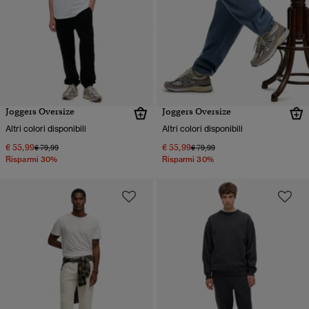
Joggers Oversize
Joggers Oversize
Altri colori disponibili
Altri colori disponibili
€ 55,99
€ 55,99
Prezzo ridotto da
a
Prezzo ridotto da
a
€ 79,99
€ 79,99
Risparmi 30%
Risparmi 30%