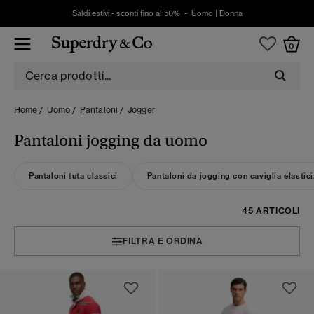
Saldi estivi - sconti fino al 50% -
Uomo
|
Donna
0
Home
Uomo
Pantaloni
Jogger
Pantaloni jogging da uomo
Pantaloni tuta classici
Pantaloni da jogging con caviglia elastic
45 ARTICOLI
FILTRA E ORDINA