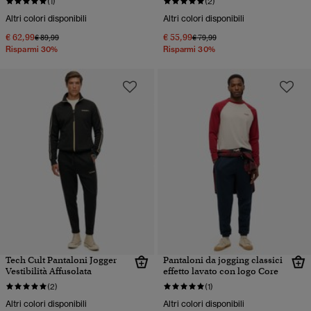
(1)
(2)
Altri colori disponibili
Altri colori disponibili
€ 62,99
€ 55,99
Prezzo ridotto da
a
Prezzo ridotto da
a
€ 89,99
€ 79,99
Risparmi 30%
Risparmi 30%
Tech Cult Pantaloni Jogger
Pantaloni da jogging classici
Vestibilità Affusolata
effetto lavato con logo Core
(2)
(1)
Altri colori disponibili
Altri colori disponibili