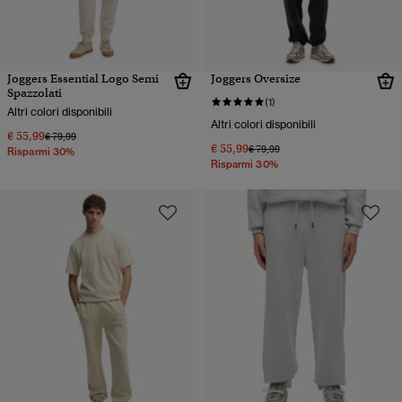
Joggers Essential Logo Semi
Joggers Oversize
Spazzolati
(1)
Altri colori disponibili
Altri colori disponibili
€ 55,99
Prezzo ridotto da
a
€ 79,99
€ 55,99
Prezzo ridotto da
a
€ 79,99
Risparmi 30%
Risparmi 30%