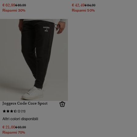
€ 62,99
€ 42,49
Prezzo ridotto da
a
Prezzo ridotto da
a
€ 89,99
€ 84,99
Risparmi 30%
Risparmi 50%
Joggers Code Core Sport
(11)
Altri colori disponibili
€ 21,00
Prezzo ridotto da
a
€ 69,99
Risparmi 70%