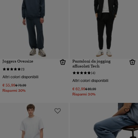
Joggers Oversize
Pantaloni da jogging
affusolati Tech
(1)
(4)
Altri colori disponibili
Altri colori disponibili
€ 55,99
Prezzo ridotto da
a
€ 79,99
€ 62,99
Prezzo ridotto da
a
€ 89,99
Risparmi 30%
Risparmi 30%