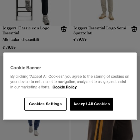
Joggers Classic con Logo
Joggers Essential Logo Semi
Essential
Spazzolati
€ 79,99
Altri colori disponibili
€ 79,99
Cookie Banner
By clicking “Accept All Cookies”, you agree to the storing of cookies on
your device to enhance site navigation, analyze site usage, and assist
in our marketing efforts.
Cookie Policy
Cookies Settings
Accept All Cookies