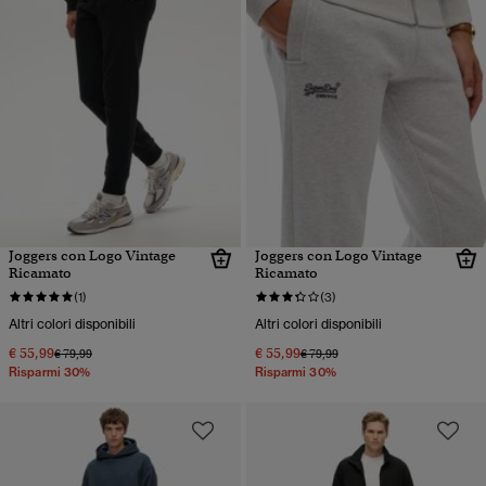
Joggers con Logo Vintage
Joggers con Logo Vintage
Ricamato
Ricamato
(1)
(3)
Altri colori disponibili
Altri colori disponibili
€ 55,99
€ 55,99
Prezzo ridotto da
a
Prezzo ridotto da
a
€ 79,99
€ 79,99
Risparmi 30%
Risparmi 30%