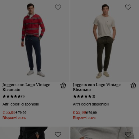
Joggers con Logo Vintage
Joggers con Logo Vintage
Ricamato
Ricamato
(1)
(1)
Altri colori disponibili
Altri colori disponibili
€ 55,99
€ 55,99
Prezzo ridotto da
a
Prezzo ridotto da
a
€ 79,99
€ 79,99
Risparmi 30%
Risparmi 30%