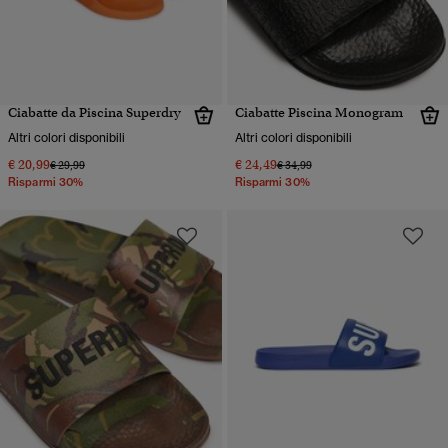
Ciabatte da Piscina Superdry
Ciabatte Piscina Monogram
Altri colori disponibili
Altri colori disponibili
€ 20,99
€ 24,49
Prezzo ridotto da
a
Prezzo ridotto da
a
€ 29,99
€ 34,99
Risparmi 30%
Risparmi 30%