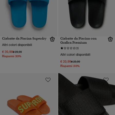
Ciabatte da Piscina Superdry
Ciabatte da Piscina con
Grafica Premium
Altri colori disponibili
(1)
€ 20,99
Prezzo ridotto da
a
€ 29,99
Altri colori disponibili
Risparmi 30%
€ 20,99
Prezzo ridotto da
a
€ 29,99
Risparmi 30%