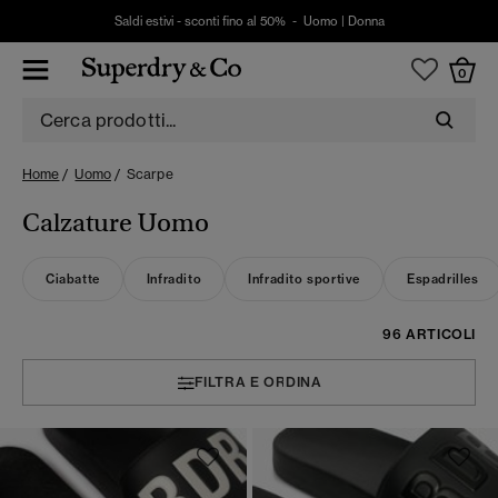
Saldi estivi - sconti fino al 50% -
Uomo
|
Donna
0
Home
Uomo
Scarpe
Calzature Uomo
Ciabatte
Infradito
Infradito sportive
Espadrilles
96 ARTICOLI
FILTRA E ORDINA