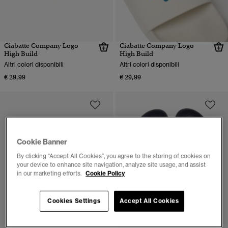
Ciabatte Company Logo
Ciabatte Company Logo
High Build
High Build
Altri colori disponibili
Altri colori disponibili
€ 29,99
€ 29,99
Cookie Banner
By clicking “Accept All Cookies”, you agree to the storing of cookies on
your device to enhance site navigation, analyze site usage, and assist
in our marketing efforts.
Cookie Policy
Cookies Settings
Accept All Cookies