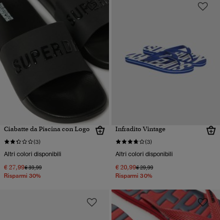
Ciabatte da Piscina con Logo
Infradito Vintage
(3)
(3)
Altri colori disponibili
Altri colori disponibili
€ 27,99
€ 20,99
Prezzo ridotto da
a
Prezzo ridotto da
a
€ 39,99
€ 29,99
Risparmi 30%
Risparmi 30%