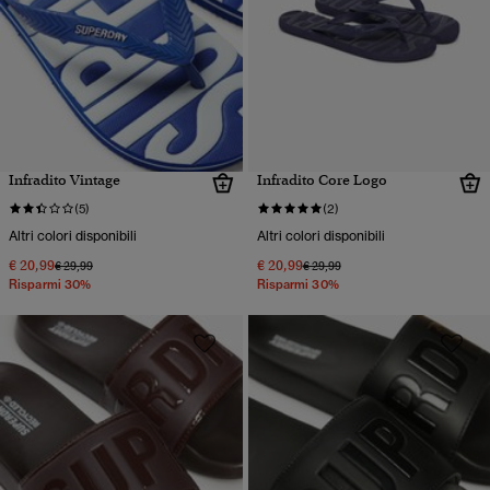
Infradito Vintage
Infradito Core Logo
(5)
(2)
Altri colori disponibili
Altri colori disponibili
€ 20,99
€ 20,99
Prezzo ridotto da
a
Prezzo ridotto da
a
€ 29,99
€ 29,99
Risparmi 30%
Risparmi 30%