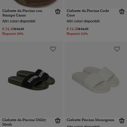
Ciabatte da Piscina con
Ciabatte da Piscina Code
Stampa Camo
Core
Altri colori disponibili
Altri colori disponibili
€ 24,49
€ 24,49
Prezzo ridotto da
a
Prezzo ridotto da
a
€ 34,99
€ 34,99
Risparmi 30%
Risparmi 30%
Ciabatte da Piscina Utility
Ciabatte Piscina Monogram
Mesh
Altri colori disponibili