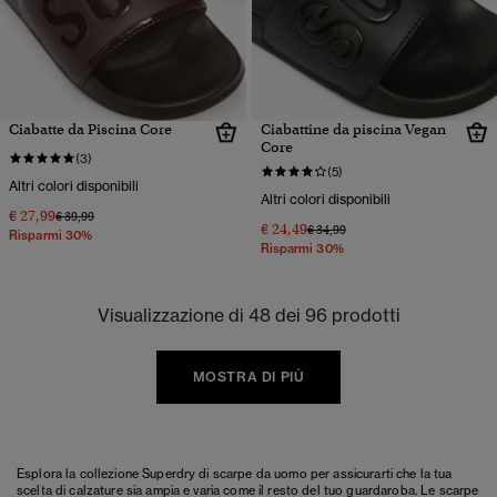
Ciabatte da Piscina Core
Ciabattine da piscina Vegan
Core
(3)
(5)
Altri colori disponibili
Altri colori disponibili
€ 27,99
Prezzo ridotto da
a
€ 39,99
€ 24,49
Prezzo ridotto da
a
€ 34,99
Risparmi 30%
Risparmi 30%
Visualizzazione di 48 dei 96 prodotti
MOSTRA DI PIÙ
Esplora la collezione Superdry di scarpe da uomo per assicurarti che la tua
scelta di calzature sia ampia e varia come il resto del tuo guardaroba. Le scarpe