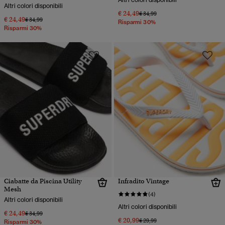
Altri colori disponibili
€ 24,49
Prezzo ridotto da
a
€ 34,99
€ 24,49
Prezzo ridotto da
a
€ 34,99
Risparmi 30%
Risparmi 30%
Ciabatte da Piscina Utility
Infradito Vintage
Mesh
(4)
Altri colori disponibili
Altri colori disponibili
€ 24,49
Prezzo ridotto da
a
€ 34,99
€ 20,99
Prezzo ridotto da
a
€ 29,99
Risparmi 30%