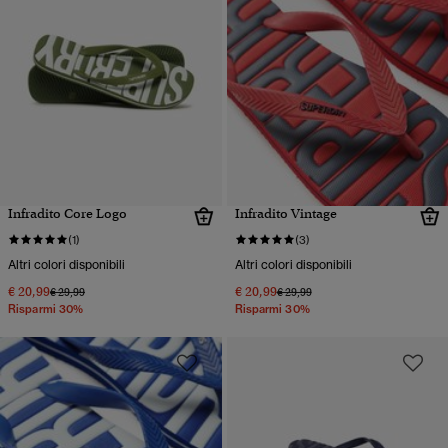
Infradito Core Logo
Infradito Vintage
(1)
(3)
Altri colori disponibili
Altri colori disponibili
€ 20,99
€ 20,99
Prezzo ridotto da
a
Prezzo ridotto da
a
€ 29,99
€ 29,99
Risparmi 30%
Risparmi 30%