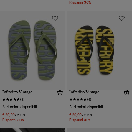
Risparmi 30%
Infradito Vintage
Infradito Vintage
(3)
(4)
Altri colori disponibili
Altri colori disponibili
€ 20,99
€ 20,99
Prezzo ridotto da
a
Prezzo ridotto da
a
€ 29,99
€ 29,99
Risparmi 30%
Risparmi 30%