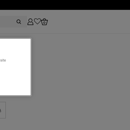
0
site
A