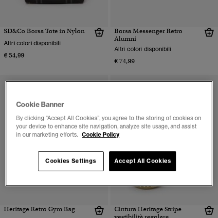
SD&Co Borsa Tote in Nylon
Borsa Messenger Retro
Alumni
Altri colori disponibili
Altri colori disponibili
€ 54,99
€ 74,99
Cookie Banner
By clicking “Accept All Cookies”, you agree to the storing of cookies on
your device to enhance site navigation, analyze site usage, and assist
in our marketing efforts.
Cookie Policy
Cookies Settings
Accept All Cookies
Heritage Retro Gym Bag
Cintura Heritage Stripe
vestibilità regolare