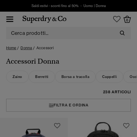
Saldi estivi - sconti fino al 50% -
Uomo
|
Donna
0
Home
Donna
Accessori
Accessori Donna
Zaino
Berretti
Borsa a tracolla
Cappelli
Occh
238 ARTICOLI
FILTRA E ORDINA