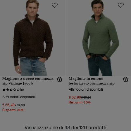
Maglione a trecce con mezza
Maglione in cotone
zip Vintage Jacob
testurizzato con mezza zip
Altri colori disponibili
(5)
Altri colori disponibili
€ 62,99
Prezzo ridotto da
a
€ 89,99
Risparmi 30%
€ 66,49
Prezzo ridotto da
a
€ 94,99
Risparmi 30%
Visualizzazione di 48 dei 120 prodotti