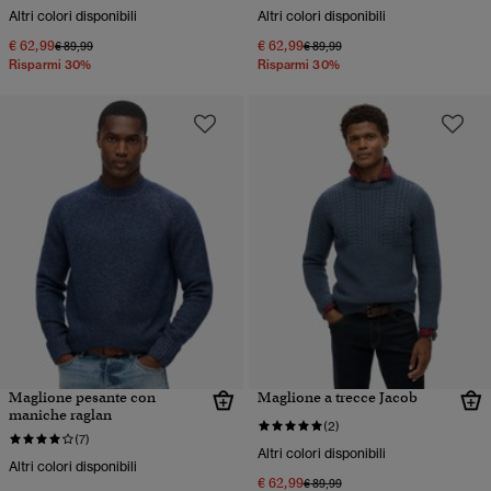
Altri colori disponibili
Altri colori disponibili
€ 62,99
€ 62,99
Prezzo ridotto da
a
Prezzo ridotto da
a
€ 89,99
€ 89,99
Risparmi 30%
Risparmi 30%
Maglione pesante con
Maglione a trecce Jacob
maniche raglan
(2)
(7)
Altri colori disponibili
Altri colori disponibili
€ 62,99
Prezzo ridotto da
a
€ 89,99