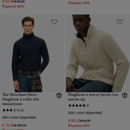
€ 62,99
Prezzo ridotto da
a
€ 89,99
Risparmi 30%
Risparmi 30%
The Merchant Store -
Maglione a trecce Jacob con
Maglione a collo alto
mezza zip
testurizzato
(1)
(2)
Altri colori disponibili
Altri colori disponibili
€ 66,49
Prezzo ridotto da
a
€ 94,99
€ 76,99
Prezzo ridotto da
a
€ 109,99
Risparmi 30%