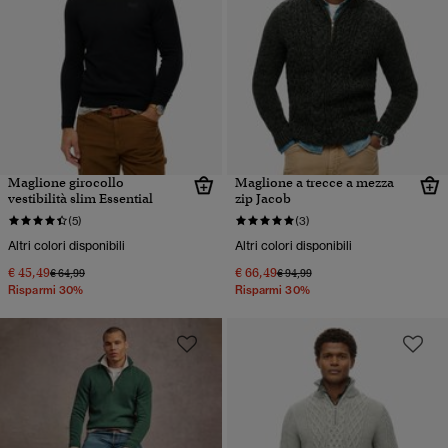
Maglione girocollo
Maglione a trecce a mezza
vestibilità slim Essential
zip Jacob
(5)
(3)
Altri colori disponibili
Altri colori disponibili
€ 45,49
€ 66,49
Prezzo ridotto da
a
Prezzo ridotto da
a
€ 64,99
€ 94,99
Risparmi 30%
Risparmi 30%