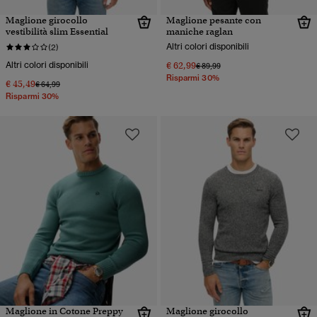
Maglione girocollo
Maglione pesante con
vestibilità slim Essential
maniche raglan
Altri colori disponibili
(2)
Altri colori disponibili
€ 62,99
Prezzo ridotto da
a
€ 89,99
Risparmi 30%
€ 45,49
Prezzo ridotto da
a
€ 64,99
Risparmi 30%
Maglione in Cotone Preppy
Maglione girocollo