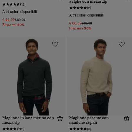
a righe con mezza zip
(18)
(2)
Altri colori disponibili
Altri colori disponibili
€ 44,99
Prezzo ridotto da
a
€ 89,99
€ 66,49
Prezzo ridotto da
a
€ 94,99
Risparmi 50%
Risparmi 30%
Maglione in lana merino con
Maglione pesante con
mezza zip
maniche raglan
(9)
(3)