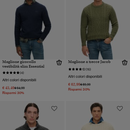
Maglione girocollo
Maglione a trecce Jacob
vestibilità slim Essential
(16)
(4)
Altri colori disponibili
Altri colori disponibili
€ 62,99
Prezzo ridotto da
a
€ 89,99
€ 45,49
Prezzo ridotto da
a
€ 64,99
Risparmi 30%
Risparmi 30%