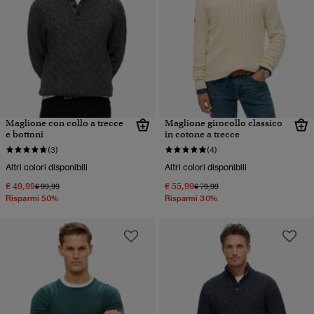
Maglione con collo a trecce
Maglione girocollo classico
e bottoni
in cotone a trecce
(3)
(4)
Altri colori disponibili
Altri colori disponibili
€ 49,99
€ 55,99
Prezzo ridotto da
a
Prezzo ridotto da
a
€ 99,99
€ 79,99
Risparmi 50%
Risparmi 30%