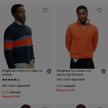
Maglione a trecce a righe in
Maglione in cotone con
cotone
mezza zip Classics
Altri colori disponibili
(3)
Altri colori disponibili
€ 62,99
Prezzo ridotto da
a
€ 89,99
Risparmi 30%
€ 52,49
Prezzo ridotto da
a
€ 74,99
Risparmi 30%