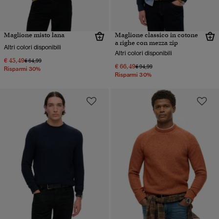
Maglione misto lana
Maglione classico in cotone
a righe con mezza zip
Altri colori disponibili
Altri colori disponibili
€ 45,49
Prezzo ridotto da
a
€ 64,99
€ 66,49
Prezzo ridotto da
a
€ 94,99
Risparmi 30%
Risparmi 30%