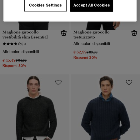
Cookies Settings
Accept All Cookies
Maglione girocollo
Maglione girocollo
vestibilità slim Essential
testurizzato
Altri colori disponibili
(3)
Altri colori disponibili
€ 62,99
Prezzo ridotto da
a
€ 89,99
Risparmi 30%
€ 45,49
Prezzo ridotto da
a
€ 64,99
Risparmi 30%