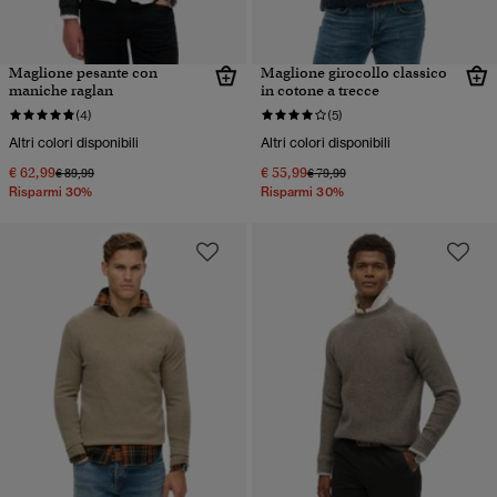
Maglione pesante con
Maglione girocollo classico
maniche raglan
in cotone a trecce
(4)
(5)
Altri colori disponibili
Altri colori disponibili
€ 62,99
€ 55,99
Prezzo ridotto da
a
Prezzo ridotto da
a
€ 89,99
€ 79,99
Risparmi 30%
Risparmi 30%