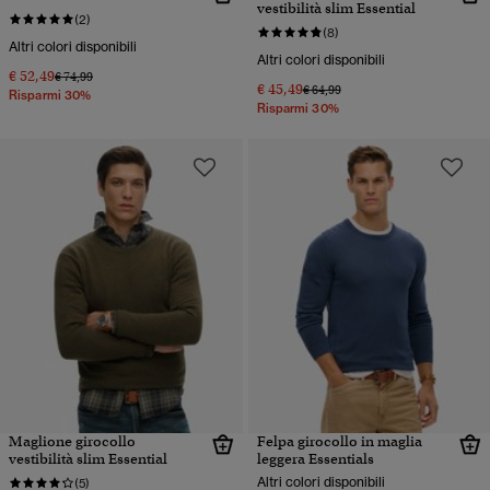
vestibilità slim Essential
(2)
(8)
Altri colori disponibili
Altri colori disponibili
€ 52,49
Prezzo ridotto da
a
€ 74,99
€ 45,49
Prezzo ridotto da
a
€ 64,99
Risparmi 30%
Risparmi 30%
Maglione girocollo
Felpa girocollo in maglia
vestibilità slim Essential
leggera Essentials
Altri colori disponibili
(5)