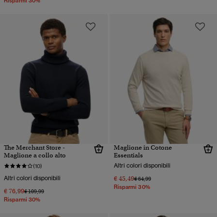
Risparmi 30%
The Merchant Store -
Maglione in Cotone
Maglione a collo alto
Essentials
Altri colori disponibili
(10)
Altri colori disponibili
€ 45,49
Prezzo ridotto da
a
€ 64,99
Risparmi 30%
€ 76,99
Prezzo ridotto da
a
€ 109,99
Risparmi 30%