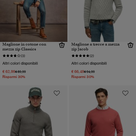
Maglione in cotone con
Maglione a trecce a mezza
mezza zip Classics
zip Jacob
(3)
(2)
Altri colori disponibili
Altri colori disponibili
€ 62,99
€ 66,49
Prezzo ridotto da
a
Prezzo ridotto da
a
€ 89,99
€ 94,99
Risparmi 30%
Risparmi 30%