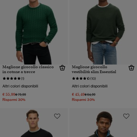
Maglione girocollo classico
Maglione girocollo
in cotone a trecce
vestibilità slim Essential
(1)
(10)
Altri colori disponibili
Altri colori disponibili
€ 55,99
€ 45,49
Prezzo ridotto da
a
Prezzo ridotto da
a
€ 79,99
€ 64,99
Risparmi 30%
Risparmi 30%