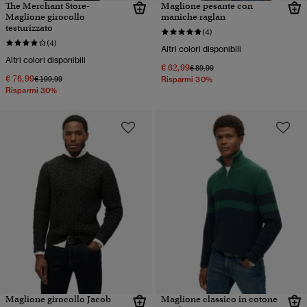
The Merchant Store-
Maglione pesante con
Maglione girocollo
maniche raglan
testurizzato
(4)
(4)
Altri colori disponibili
Altri colori disponibili
€ 62,99
Prezzo ridotto da
a
€ 89,99
€ 76,99
Prezzo ridotto da
a
€ 109,99
Risparmi 30%
Risparmi 30%
Maglione girocollo Jacob
Maglione classico in cotone