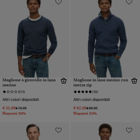
Maglione a girocollo in lana
Maglione in lana merino con
merino
mezza zip
(1)
(19)
Altri colori disponibili
Altri colori disponibili
€ 55,99
€ 62,99
Prezzo ridotto da
a
Prezzo ridotto da
a
€ 79,99
€ 89,99
Risparmi 30%
Risparmi 30%