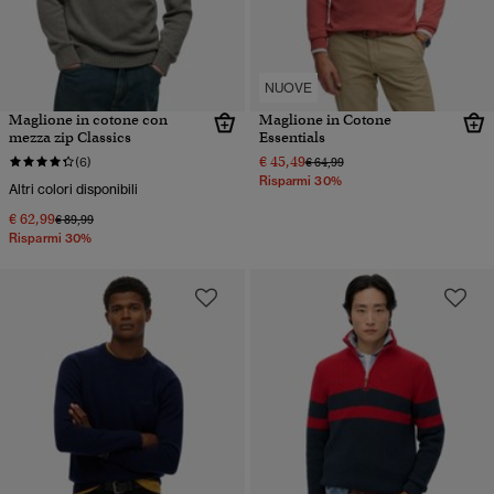
NUOVE
Maglione in cotone con
Maglione in Cotone
mezza zip Classics
Essentials
€ 45,49
Prezzo ridotto da
a
(6)
€ 64,99
Risparmi 30%
Altri colori disponibili
€ 62,99
Prezzo ridotto da
a
€ 89,99
Risparmi 30%