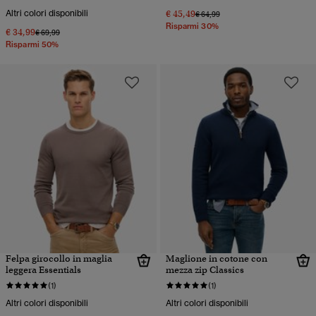
Altri colori disponibili
€ 45,49
Prezzo ridotto da
a
€ 64,99
Risparmi 30%
€ 34,99
Prezzo ridotto da
a
€ 69,99
Risparmi 50%
Felpa girocollo in maglia
Maglione in cotone con
leggera Essentials
mezza zip Classics
(1)
(1)
Altri colori disponibili
Altri colori disponibili