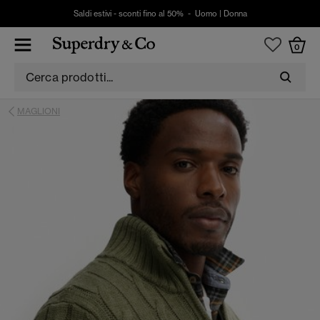
Saldi estivi - sconti fino al 50% -
Uomo
|
Donna
0
MAGLIONI