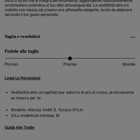
outfit a strati che si integra perfettamente, aggiungendo istantaneamente
un'atmosfera autentica al tuo stile all'avanguardia. La vestibilità slim e il
colletto con mezza zip creano una silhouette elegante, facile da abbinare
secondo il tuo gusto personale.
Taglia e vestibilità
Fedele alla taglia
Piccolo
Preciso
Grande
Leggi Le Recensioni
Vestibilità slim: progettati per aderire di più al corpo, praticamente
su misura per te.
Modello:
Altezza 1m86.5. Torace 97cm
Il/La modello/a indossa:
M
Guida Alle Taglie