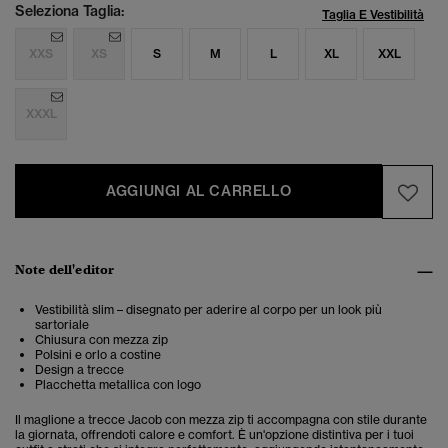
Seleziona Taglia:
Taglia E Vestibilità
XXS
XS
S
M
L
XL
XXL
XXXL
AGGIUNGI AL CARRELLO
Note dell'editor
Vestibilità slim – disegnato per aderire al corpo per un look più
sartoriale
Chiusura con mezza zip
Polsini e orlo a costine
Design a trecce
Placchetta metallica con logo
Il maglione a trecce Jacob con mezza zip ti accompagna con stile durante
la giornata, offrendoti calore e comfort. È un'opzione distintiva per i tuoi