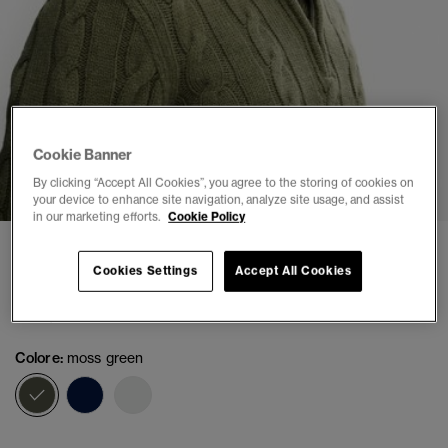
Cookie Banner
1
2
3
4
5
6
By clicking “Accept All Cookies”, you agree to the storing of cookies on
your device to enhance site navigation, analyze site usage, and assist
in our marketing efforts.
Cookie Policy
Maglione a trecce Jacob con mezza zip
Cookies Settings
Accept All Cookies
(7)
€ 94,99
Colore:
moss green
selezionato