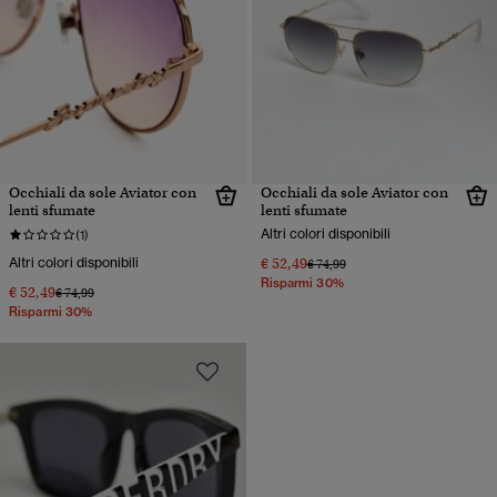
Occhiali da sole Aviator con
Occhiali da sole Aviator con
lenti sfumate
lenti sfumate
Altri colori disponibili
(1)
Altri colori disponibili
€ 52,49
Prezzo ridotto da
a
€ 74,99
Risparmi 30%
€ 52,49
Prezzo ridotto da
a
€ 74,99
Risparmi 30%