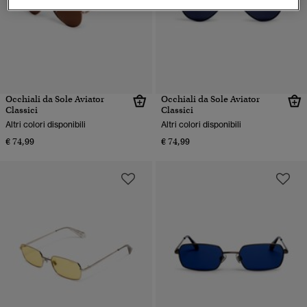
Occhiali da Sole Aviator
Occhiali da Sole Aviator
Classici
Classici
Altri colori disponibili
Altri colori disponibili
€ 74,99
€ 74,99