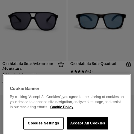
Occhiali da Sole Aviator con
Occhiali da Sole Quadrati
Montatura
(2)
Altri colori disponibili
Altri colori disponibili
€ 74,99
€ 54,99
Cookie Banner
By clicking “Accept All Cookies”, you agree to the storing of cookies on
your device to enhance site navigation, analyze site usage, and assist
in our marketing efforts.
Cookie Policy
Cookies Settings
Accept All Cookies