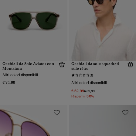
Occhiali da Sole Aviator con
Occhiali da sole squadrati
Montatura
stile rétro
Altri colori disponibili
(1)
€ 74,99
Altri colori disponibili
€ 62,99
Prezzo ridotto da
a
€ 89,99
Risparmi 30%