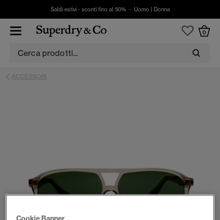
Saldi estivi - sconti fino al 50% -
Uomo
|
Donna
0
ACCESSORI
Cookie Banner