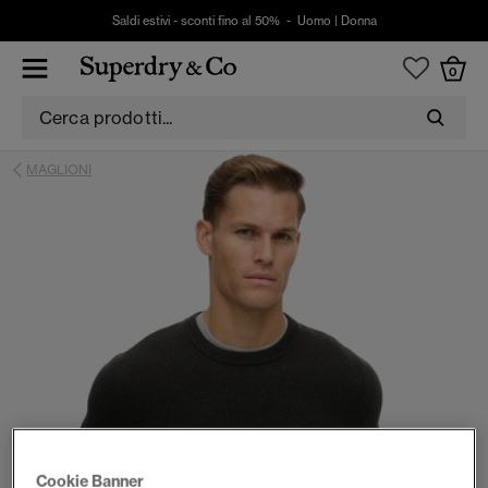
Saldi estivi - sconti fino al 50% -
Uomo
|
Donna
0
MAGLIONI
Cookie Banner