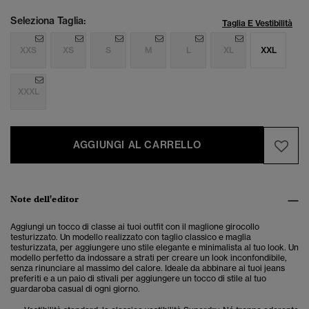
Seleziona Taglia:
Taglia E Vestibilità
XXS
XS
S
M
L
XL
XXL
XXXL
AGGIUNGI AL CARRELLO
Note dell'editor
Aggiungi un tocco di classe ai tuoi outfit con il maglione girocollo
testurizzato. Un modello realizzato con taglio classico e maglia
testurizzata, per aggiungere uno stile elegante e minimalista al tuo look.
Un
modello perfetto da indossare a strati per creare un look inconfondibile,
senza rinunciare al massimo del calore. Ideale da abbinare ai tuoi jeans
preferiti e a un paio di stivali per aggiungere un tocco di stile al tuo
guardaroba casual di ogni giorno.