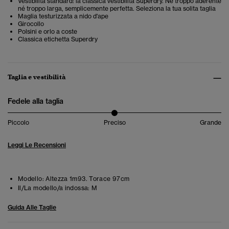
Vestibilità standard: la classica vestibilità Superdry. Né troppo aderente
né troppo larga, semplicemente perfetta. Seleziona la tua solita taglia
Maglia testurizzata a nido d'ape
Girocollo
Polsini e orlo a coste
Classica etichetta Superdry
Taglia e vestibilità
Fedele alla taglia
Piccolo
Preciso
Grande
Leggi Le Recensioni
Modello:
Altezza 1m93. Torace 97cm
Il/La modello/a indossa:
M
Guida Alle Taglie