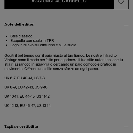
AGGIUNGI AL CARRELLO
Note dell'editor
Stile classico
Ecopelle con suole in TPR
Logo in rilievo sul cinturino e sulle suole
Goditi il bel tempo con il paio giusto al tuo fianco. Le nostre Infradito
Vintage sono il modo perfetto per esprimere il tuo stile autentico, che tu
stia rilassandoti in spiaggia o cercando un paio comodo e pratico in
movimento. Offrono uno stile senza sforzo ad ogni passo.
UK 6-7, EU 40-41, US 7-8
UK 8-9, EU 42-43, US 9-10
UK 10-11, EU 44-45, US 11-12
UK 12-13, EU 46-47, US 13-14
Taglia e vestibilità