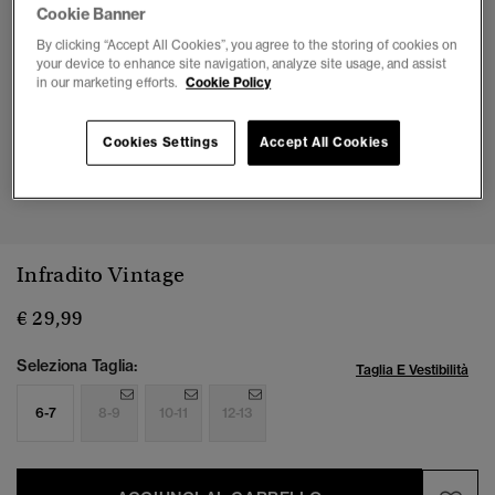
Cookie Banner
By clicking “Accept All Cookies”, you agree to the storing of cookies on
your device to enhance site navigation, analyze site usage, and assist
in our marketing efforts.
Cookie Policy
Cookies Settings
Accept All Cookies
1
2
3
4
5
6
7
8
Infradito Vintage
€ 29,99
Seleziona Taglia:
Taglia E Vestibilità
6-7
8-9
10-11
12-13