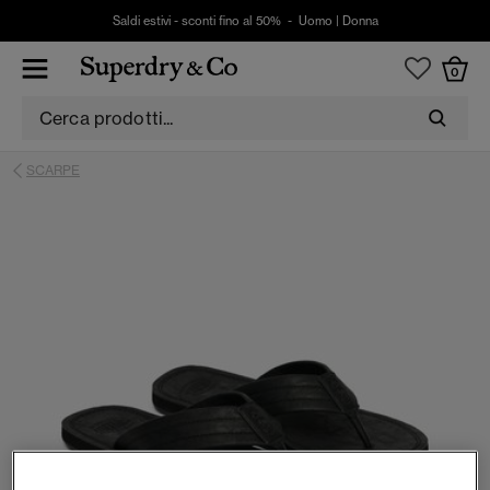
Saldi estivi - sconti fino al 50% -
Uomo
|
Donna
0
SCARPE