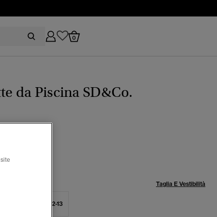
0
te da Piscina SD&Co.
o Fiamma/Nero
zionato
site
lia:
Taglia E Vestibilità
-9
10-11
12-13