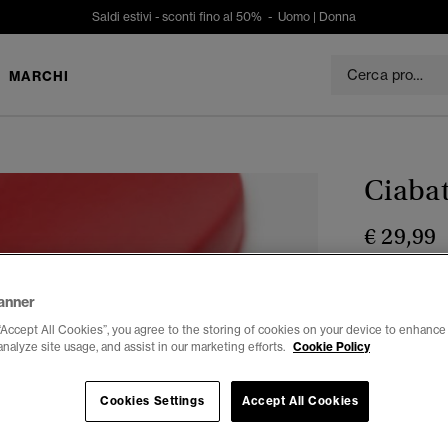
Saldi estivi - sconti fino al 50% -
Uomo
|
Donna
MARCHI
Ciabat
€ 29,99
Colore:
Ross
anner
sele
“Accept All Cookies”, you agree to the storing of cookies on your device to enhance 
analyze site usage, and assist in our marketing efforts.
Cookie Policy
Seleziona Tag
Cookies Settings
Accept All Cookies
6-7
8