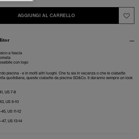
AGGIUNGI AL CARRELLO
ditor
sico a fascia
gomata
lessibile con logo
do piscina - e in molti altri luoghi. Che tu sia in vacanza o che le ciabatte
celta quotidiana, queste ciabatte da piscina SD&Co. ti daranno sempre un look
41, US 7-8
43, US 9-10
-45, US 11-12
-47, US 13-14