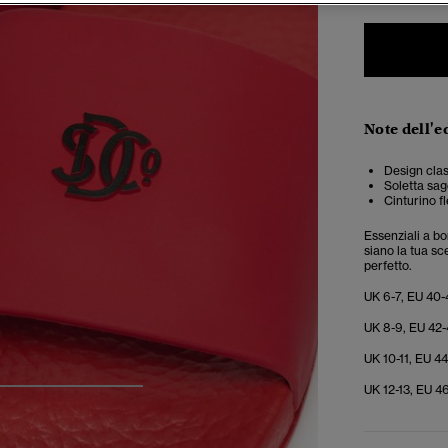
Note dell'e
Design clas
Soletta sa
Cinturino f
Essenziali a bor
siano la tua s
perfetto.
UK 6-7, EU 40-
UK 8-9, EU 42-
UK 10-11, EU 44
UK 12-13, EU 46
4
5
6
7