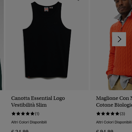
Canotta Essential Logo
Maglione Con 
Vestibilità Slim
Cotone Biologi
Classico
(1)
(3)
Altri Colori Disponibili
Altri Colori Disponibili
€ 24,99
€ 94,99