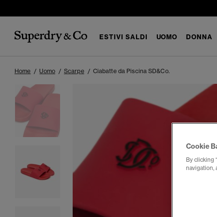
ESTIVI SALDI
UOMO
DONNA
Home
Uomo
Scarpe
Ciabatte da Piscina SD&Co.
Cookie B
By clicking 
navigation, 