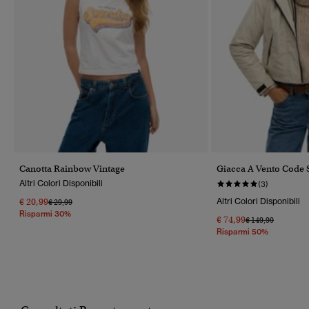
Canotta Rainbow Vintage
Giacca A Vento Code
Altri Colori Disponibili
(3)
€ 20,99
Altri Colori Disponibili
Prezzo Ridotto Da
A
€ 29,99
Risparmi 30%
€ 74,99
Prezzo Ridotto Da
A
€ 149,99
Risparmi 50%