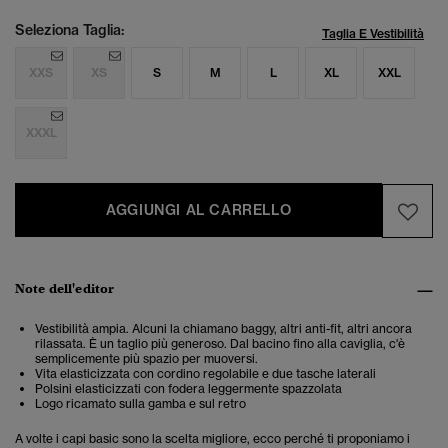
Seleziona Taglia:
Taglia E Vestibilità
XXS
XS
S
M
L
XL
XXL
XXXL
AGGIUNGI AL CARRELLO
Note dell'editor
Vestibilità ampia. Alcuni la chiamano baggy, altri anti-fit, altri ancora
rilassata. È un taglio più generoso. Dal bacino fino alla caviglia, c'è
semplicemente più spazio per muoversi.
Vita elasticizzata con cordino regolabile e due tasche laterali
Polsini elasticizzati con fodera leggermente spazzolata
Logo ricamato sulla gamba e sul retro
A volte i capi basic sono la scelta migliore, ecco perché ti proponiamo i