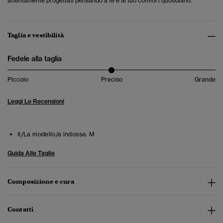
attentamente progettati pensando a te e al tuo comfort quotidiano.
Taglia e vestibilità
Fedele alla taglia
Piccolo
Preciso
Grande
Leggi Le Recensioni
Il/La modello/a indossa:
M
Guida Alle Taglie
Composizione e cura
Contatti