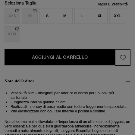
Seleziona Taglia:
Taglia E Vestibilità
XXS
XS
S
M
L
XL
XXL
XXXL
AGGIUNGI AL CARRELLO
Note dell'editor
Vestibilità slim – disegnati per aderire al corpo per un look più
sartoriale
Lunghezza interna gamba 77 cm
Realizzati in jersey di peso medio con fodera leggermente spazzolata
Vita elasticizzata con coulisse interna e polsini a costine
Non abbiamo mai sottovalutato l'importanza di un ottimo paio di joggers, un
vero essenziale per qualsiasi guardaroba athleisure. Incredibilmente
comodi e naturalmente eleganti, i Joggers Essential Logo sono stati