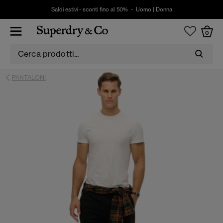
Saldi estivi - sconti fino al 50% -
Uomo
|
Donna
0
PANTALONI