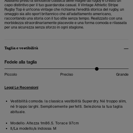
Abbiamo preso la silhouette classica delle maglie da rugby e creato un
capo distintivo per il tuo guardaroba casual. Il
Vintage Athletic Stripe
Rugby Top è un'icona vintage che richiama l'eredità storica del rugby, un
omaggio sia allo sport britannico che all'adattamento americano,
raccontando una storia con il tuo stile senza tempo. Realizzato con una
morbidezza straordinariamente piacevole e una forma comoda e rilassata
per una sicurezza senza sforzo in ogni stagione.
Taglia e vestibilità
Fedele alla taglia
Piccolo
Preciso
Grande
Leggi Le Recensioni
Vestibilità comoda: la classica vestibilità Superdry. Né troppo slim,
né troppo larghi. Semplicemente perfetti. Seleziona la tua taglia
abituale.
Modello:
Altezza 1m86.5. Torace 97cm
Il/La modello/a indossa:
M