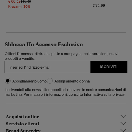
€ 66,49
Prezzo Ridotto Da
A
€ 94,99
€ 74,99
Risparmi 30%
Sblocca Un Accesso Esclusivo
Ottieni l'accesso: dietro le quinte a campagne, collaborazioni, nuovi
prodotti e vendite.
ISCRIVITI
Abbigliamento uomo
Abbigliamento donna
Iscrivendoti alla newsletter accetti di ricevere le nostre comunicazioni di
marketing. Per maggiori informazioni, consulta
Informativa sulla privacy
Acquisti online
Servizio clienti
Brand Superdry