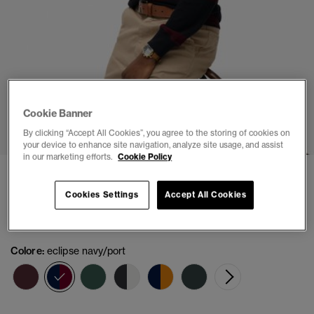
Cookie Banner
1
2
3
4
5
6
By clicking “Accept All Cookies”, you agree to the storing of cookies on
your device to enhance site navigation, analyze site usage, and assist
in our marketing efforts.
Cookie Policy
Rugby Top Vintage Athletic Stripe
Cookies Settings
Accept All Cookies
(4)
€ 74,99
Colore:
eclipse navy/port
selezionato