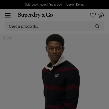
Saldi estivi - sconti fino al 50% -
Uomo
|
Donna
0
TOP