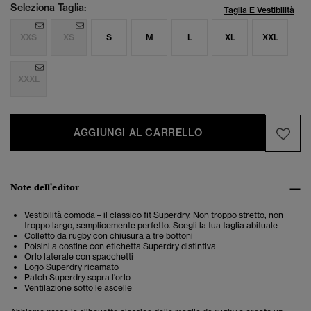
Seleziona Taglia:
Taglia E Vestibilità
XXS
XS
S
M
L
XL
XXL
XXXL
AGGIUNGI AL CARRELLO
Note dell'editor
Vestibilità comoda – il classico fit Superdry. Non troppo stretto, non
troppo largo, semplicemente perfetto. Scegli la tua taglia abituale
Colletto da rugby con chiusura a tre bottoni
Polsini a costine con etichetta Superdry distintiva
Orlo laterale con spacchetti
Logo Superdry ricamato
Patch Superdry sopra l'orlo
Ventilazione sotto le ascelle