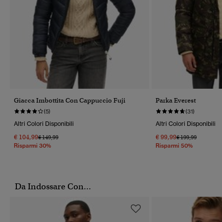
Giacca Imbottita Con Cappuccio Fuji
Parka Everest
(5)
(31)
Altri Colori Disponibili
Altri Colori Disponibili
€ 104,99
€ 99,99
Prezzo Ridotto Da
A
Prezzo Ridotto Da
A
€ 149,99
€ 199,99
Risparmi 30%
Risparmi 50%
Da Indossare Con...