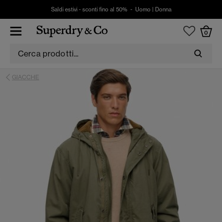
Saldi estivi - sconti fino al 50% -
Uomo
|
Donna
0
GIACCHE