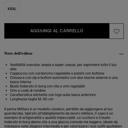
XXXL
AGGIUNGI AL CARRELLO
Note dell'editor
Vestibilità oversize: ampia e super casual, per esprimere tutto il tuo
stile
Cappuccio con cordoncino regolabile e polsini con bottone
Chiusura con zip e bottoni automatici con due tasche esterne e una
tasca interna
Busto foderato in borg con vita e orlo regolabili
Orlo a coda di rondine
Caratteristica etichetta con logo sulla tasca anteriore
Lunghezza taglia M: 96 cm
Il parka Military è un modello classico, perfetto da aggiungere al tuo
guardaroba. Ispirato all'abbigliamento da lavoro militare, il capo è un
esempio di artigianalità e qualità impeccabili. Le cuciture e il busto
foderato in borg danno vita a una giacca comoda ma leggera, ideale da
indossare nelle stagioni intermedie e per valorizzare i tuoi outfit quotidiani