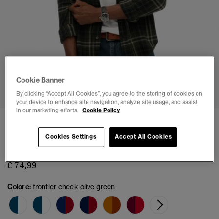
1
2
3
4
5
6
7
Cookie Banner
By clicking “Accept All Cookies”, you agree to the storing of cookies on
your device to enhance site navigation, analyze site usage, and assist
in our marketing efforts.
Cookie Policy
Camicia Lumberjack in Cotone a Maniche
Lunghe
Cookies Settings
Accept All Cookies
(3)
€ 74,99
Colore:
frontier check olive green