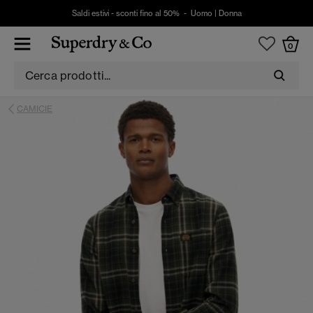
Saldi estivi - sconti fino al 50% -
Uomo
|
Donna
0
CAMICIE