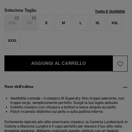
Seleziona Taglia:
Taglia E Vestibilità
XXS
XS
S
M
L
XL
XXL
XXXL
AGGIUNGI AL CARRELLO
Note dell'editor
Vestibilità comoda – il classico fit Superdry. Non troppo aderente, non
troppo largo, semplicemente perfetto. Scegli la tua taglia abituale
Colletto classico con chiusura a bottoni e tasca singola sul petto
Patch ricamato distintivo sul petto e sulla pattina interna
Fortemente ispirata allo stile americano classico, la Camicia Lumberjack in
Cotone a Maniche Lunghe è il capo perfetto per elevare il tuo stile nella
prossima stagione. Abbiamo realizzato questa camicia con un tessuto