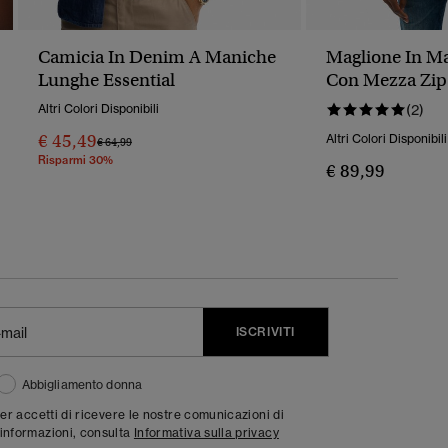
Camicia In Denim A Maniche
Maglione In Ma
Lunghe Essential
Con Mezza Zip
Altri Colori Disponibili
(2)
€ 45,49
Altri Colori Disponibili
Prezzo Ridotto Da
A
€ 64,99
Risparmi 30%
€ 89,99
ISCRIVITI
Abbigliamento donna
ter accetti di ricevere le nostre comunicazioni di
informazioni, consulta
Informativa sulla privacy