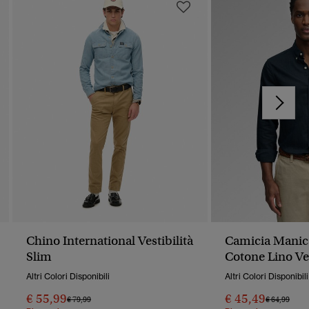
Chino International Vestibilità
Camicia Manic
Slim
Cotone Lino Ves
Comoda
Altri Colori Disponibili
Altri Colori Disponibili
€ 55,99
€ 45,49
Prezzo Ridotto Da
A
Prezzo Rido
A
€ 79,99
€ 64,99