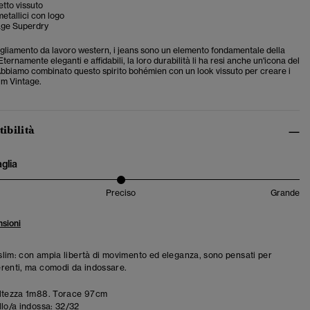
etto vissuto
etallici con logo
age Superdry
gliamento da lavoro western, i jeans sono un elemento fondamentale della
ternamente eleganti e affidabili, la loro durabilità li ha resi anche un'icona del
 Abbiamo combinato questo spirito bohémien con un look vissuto per creare i
im Vintage.
tibilità
aglia
Preciso
Grande
sioni
à slim: con ampia libertà di movimento ed eleganza, sono pensati per
renti, ma comodi da indossare.
ltezza 1m88. Torace 97cm
llo/a indossa:
32/32