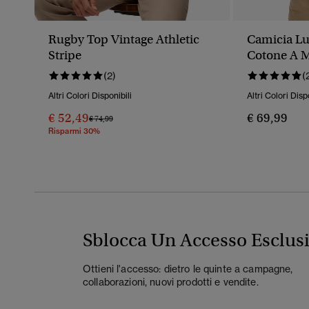
Rugby Top Vintage Athletic
Camicia Lu
Stripe
Cotone A 
(2)
(
Altri Colori Disponibili
Altri Colori Disp
€ 52,49
€ 69,99
Prezzo Ridotto Da
A
€ 74,99
Risparmi 30%
Sblocca Un Accesso Esclus
Ottieni l'accesso: dietro le quinte a campagne,
collaborazioni, nuovi prodotti e vendite.