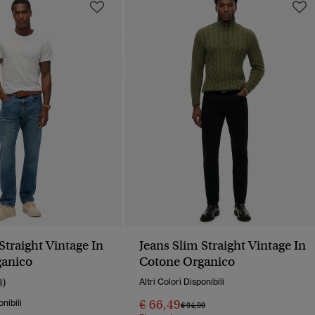
Straight Vintage In
Jeans Slim Straight Vintage In
ganico
Cotone Organico
3)
Altri Colori Disponibili
€ 66,49
onibili
Prezzo Ridotto Da
A
€ 94,99