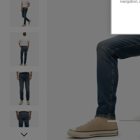
navigation, 
1
2
3