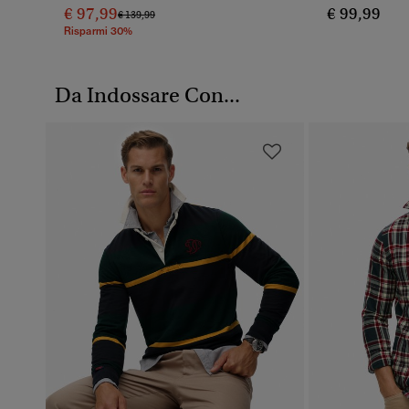
€ 97,99
€ 99,99
Prezzo Ridotto Da
A
€ 139,99
Risparmi 30%
Da Indossare Con...