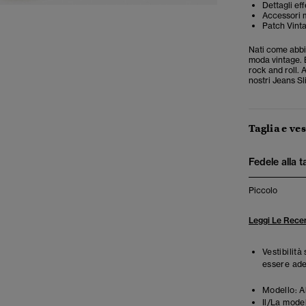
Dettagli eff
Accessori m
Patch Vint
Nati come abbi
moda vintage. E
rock and roll.
nostri Jeans Sl
Taglia e ves
Fedele alla t
Piccolo
Leggi Le Recen
Vestibilit
essere ade
Modello:
A
Il/La mode