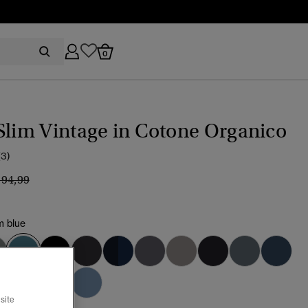
0
Slim Vintage in Cotone Organico
(3)
rezzo ridotto da
a
 94,99
m blue
selezionato
site