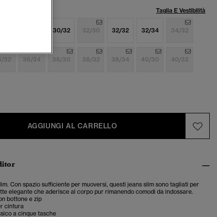
lia:
Taglia E Vestibilità
8/32
30/30
30/32
32/30
32/32
32/34
34/32
6/32
36/34
38/30
38/32
38/34
40/30
40/32
AGGIUNGI AL CARRELLO
ditor
slim. Con spazio sufficiente per muoversi, questi jeans slim sono tagliati per
tte elegante che aderisce al corpo pur rimanendo comodi da indossare.
n bottone e zip
r cintura
sico a cinque tasche