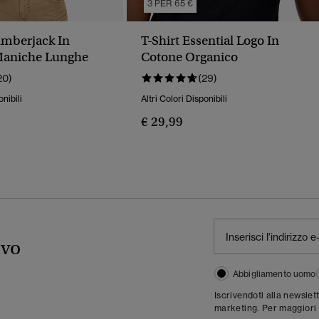
3 PER 65 €
mberjack In
T-Shirt Essential Logo In
Maniche Lunghe
Cotone Organico
20)
(29)
onibili
Altri Colori Disponibili
€ 29,99
ivo
Abbigliamento uomo
Iscrivendoti alla newslet
marketing. Per maggiori 