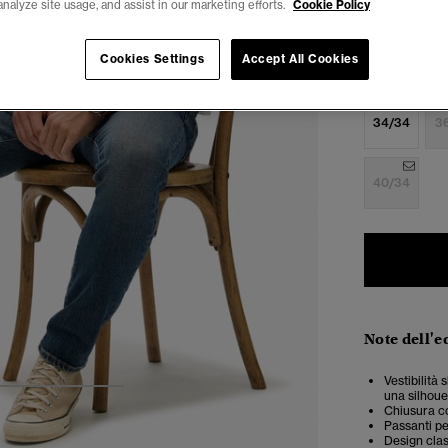
analyze site usage, and assist in our marketing efforts.
Cookie Policy
Seleziona Tag
Cookies Settings
Accept All Cookies
28/30
2
34/34
3
40/34
Note dell'e
Vestibilità 
una silhoue
4
5
6
Chiusura co
Passanti pe
Design clas