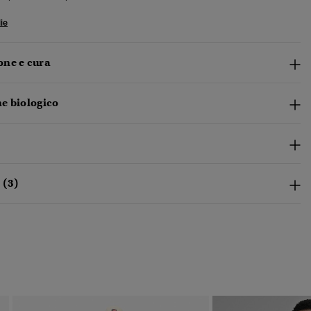
ie
ne e cura
e biologico
 (3)