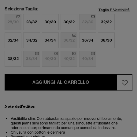
Seleziona Taglia:
Taglia E Vestibilità
28/30
28/32
30/30
30/32
32/30
32/32
32/34
34/32
34/34
36/32
36/34
38/30
38/32
38/34
40/30
40/32
40/34
AGGIUNGI AL CARRELLO
Note dell'editor
Vestibilità slim. Con abbastanza spazio per muoversi liberamente,
questi jeans slim sono tagliati per una silhouette affusolata che
aderisce al corpo rimanendo comunque comodi da indossare.
Chiusura con bottoni e cerniera
Passanti per cintura