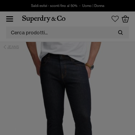
Saldi estivi - sconti fino al 50% -
Uomo
|
Donna
0
JEANS