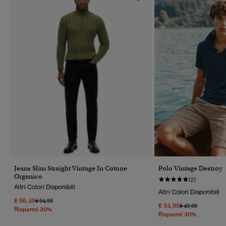
Jeans Slim Straight Vintage In Cotone
Polo Vintage Destroy
Organico
(2)
Altri Colori Disponibili
Altri Colori Disponibili
€ 66,49
Prezzo Ridotto Da
A
€ 94,99
€ 34,99
Prezzo Ridotto Da
A
€ 49,99
Risparmi 30%
Risparmi 30%