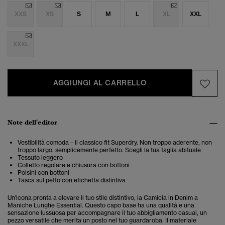
XXS
XS
S
M
L
XL
XXL
XXXL
AGGIUNGI AL CARRELLO
Note dell'editor
Vestibilità comoda – il classico fit Superdry. Non troppo aderente, non
troppo largo, semplicemente perfetto. Scegli la tua taglia abituale
Tessuto leggero
Colletto regolare e chiusura con bottoni
Polsini con bottoni
Tasca sul petto con etichetta distintiva
Un'icona pronta a elevare il tuo stile distintivo, la Camicia in Denim a
Maniche Lunghe Essential. Questo capo base ha una qualità e una
sensazione lussuosa per accompagnare il tuo abbigliamento casual, un
pezzo versatile che merita un posto nel tuo guardaroba.
Il materiale