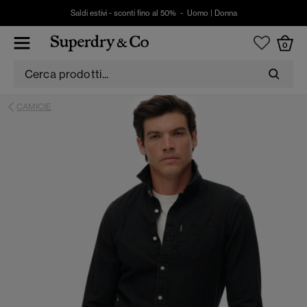
Saldi estivi - sconti fino al 50% -
Uomo
|
Donna
0
CAMICIE