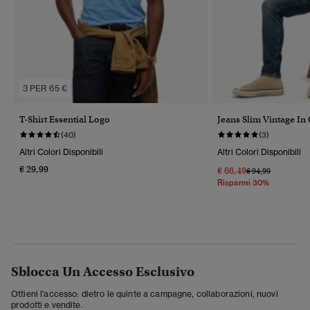
3 PER 65 €
T-Shirt Essential Logo
Jeans Slim Vintage In
(40)
(3)
Altri Colori Disponibili
Altri Colori Disponibili
€ 29,99
€ 66,49
Prezzo Ridotto Da
A
€ 94,99
Risparmi 30%
Sblocca Un Accesso Esclusivo
Ottieni l'accesso: dietro le quinte a campagne, collaborazioni, nuovi
prodotti e vendite.