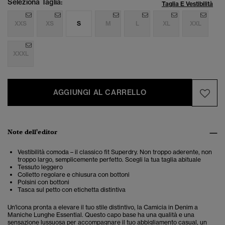
Seleziona Taglia:
Taglia E Vestibilità
XXS
XS
S
M
L
XL
XXL
XXXL
AGGIUNGI AL CARRELLO
Note dell'editor
Vestibilità comoda – il classico fit Superdry. Non troppo aderente, non
troppo largo, semplicemente perfetto. Scegli la tua taglia abituale
Tessuto leggero
Colletto regolare e chiusura con bottoni
Polsini con bottoni
Tasca sul petto con etichetta distintiva
Un'icona pronta a elevare il tuo stile distintivo, la Camicia in Denim a
Maniche Lunghe Essential. Questo capo base ha una qualità e una
sensazione lussuosa per accompagnare il tuo abbigliamento casual, un