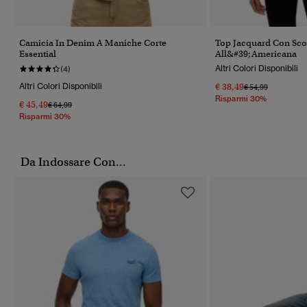
Camicia In Denim A Maniche Corte
Top Jacquard Con Sco
Essential
All&#39;americana
Altri Colori Disponibili
(4)
Altri Colori Disponibili
€ 38,49
Prezzo Ridotto Da
A
€ 54,99
Risparmi 30%
€ 45,49
Prezzo Ridotto Da
A
€ 64,99
Risparmi 30%
Da Indossare Con...