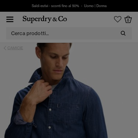
Saldi estivi - sconti fino al 50% -
Uomo
|
Donna
0
CAMICIE