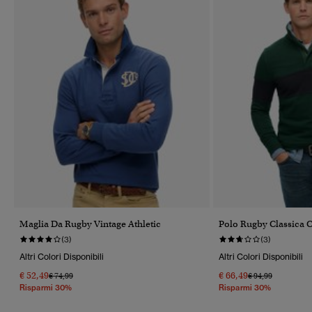
Maglia Da Rugby Vintage Athletic
Polo Rugby Classica 
(3)
(3)
Altri Colori Disponibili
Altri Colori Disponibili
€ 52,49
€ 66,49
Prezzo Ridotto Da
A
Prezzo Ridotto Da
A
€ 74,99
€ 94,99
Risparmi 30%
Risparmi 30%