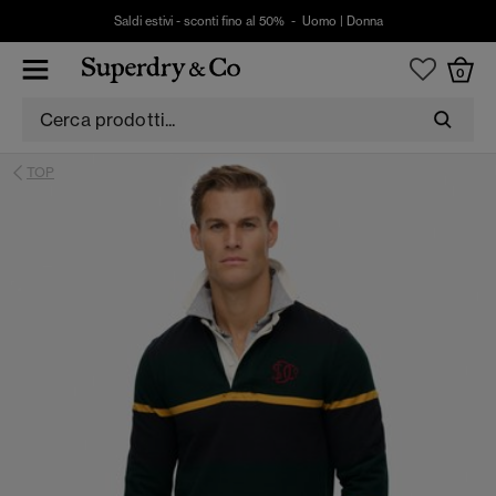
Saldi estivi - sconti fino al 50% -
Uomo
|
Donna
0
TOP