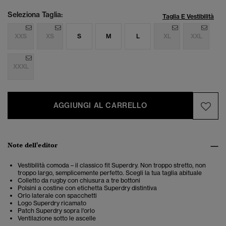
Seleziona Taglia:
Taglia E Vestibilità
XXS
XS
S
M
L
XL
XXL
XXXL
AGGIUNGI AL CARRELLO
Note dell'editor
Vestibilità comoda – il classico fit Superdry. Non troppo stretto, non
troppo largo, semplicemente perfetto. Scegli la tua taglia abituale
Colletto da rugby con chiusura a tre bottoni
Polsini a costine con etichetta Superdry distintiva
Orlo laterale con spacchetti
Logo Superdry ricamato
Patch Superdry sopra l'orlo
Ventilazione sotto le ascelle