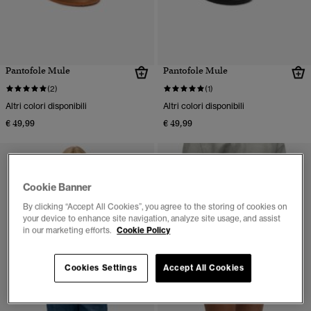
Pantofole Mule
Pantofole Mule
(2)
(1)
Altri colori disponibili
Altri colori disponibili
€ 49,99
€ 49,99
Cookie Banner
By clicking “Accept All Cookies”, you agree to the storing of cookies on
your device to enhance site navigation, analyze site usage, and assist
in our marketing efforts.
Cookie Policy
Cookies Settings
Accept All Cookies