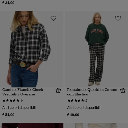
€ 34,99
Camicia Flanella Check
Pantaloni a Quadri in Cotone
Vestibilità Oversize
con Elastico
(1)
(2)
Altri colori disponibili
Altri colori disponibili
€ 54,99
€ 49,99