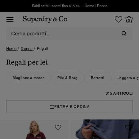
Saldi estivi - sconti fino al 50% -
Uomo
|
Donna
0
Home
Donna
Regali
Regali per lei
Maglione a trecce
Pile & Borg
Berretti
Joggers a 
315 ARTICOLI
FILTRA E ORDINA