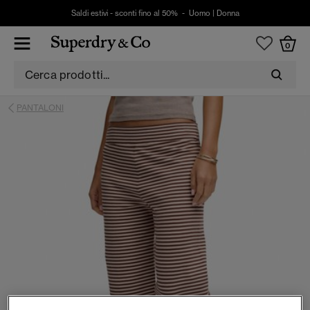
Saldi estivi - sconti fino al 50% -
Uomo
|
Donna
0
PANTALONI