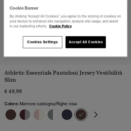
Cookie Banner
By clicking “Accept All Cookies”, you agree to the storing of cookies on
your device to enhance site navigation, analyze site usage, and assist
in our marketing efforts.
Cookie Policy
Cookies Settings
Accept All Cookies
1
2
3
4
5
6
Athletic Essentials Pantaloni Jersey Vestibilità
Slim
€ 49,99
Colore:
Marrone castagna/Righe rosa
selezionato