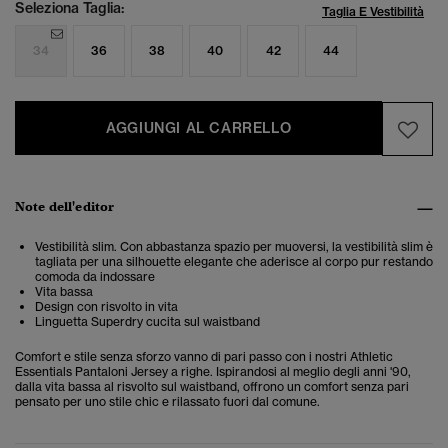
Seleziona Taglia:
Taglia E Vestibilità
34
36
38
40
42
44
AGGIUNGI AL CARRELLO
Note dell'editor
Vestibilità slim. Con abbastanza spazio per muoversi, la vestibilità slim è
tagliata per una silhouette elegante che aderisce al corpo pur restando
comoda da indossare
Vita bassa
Design con risvolto in vita
Linguetta Superdry cucita sul waistband
Comfort e stile senza sforzo vanno di pari passo con i nostri Athletic
Essentials Pantaloni Jersey a righe. Ispirandosi al meglio degli anni '90,
dalla vita bassa al risvolto sul waistband, offrono un comfort senza pari
pensato per uno stile chic e rilassato fuori dal comune.