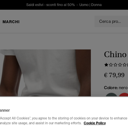
Saldi estivi - sconti fino al 50% -
Uomo
|
Donna
MARCHI
Chino 
€ 79,99
Colore:
nero
anner
Seleziona Tag
“Accept All Cookies”, you agree to the storing of cookies on your device to enhance 
analyze site usage, and assist in our marketing efforts.
Cookie Policy
28/30
28