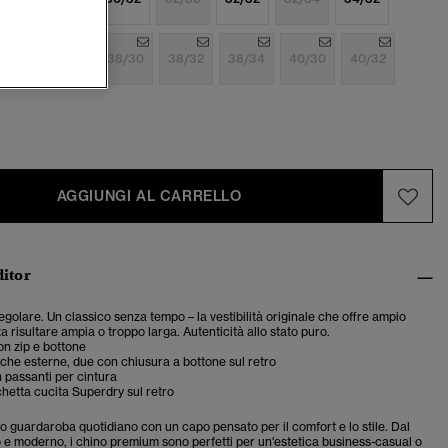
6/32
36/34
38/30
38/32
38/34
40/30
40/32
AGGIUNGI AL CARRELLO
ditor
 regolare. Un classico senza tempo – la vestibilità originale che offre ampio
a risultare ampia o troppo larga. Autenticità allo stato puro.
n zip e bottone
che esterne, due con chiusura a bottone sul retro
 passanti per cintura
chetta cucita Superdry sul retro
tuo guardaroba quotidiano con un capo pensato per il comfort e lo stile. Dal
o e moderno, i chino premium sono perfetti per un'estetica business-casual o