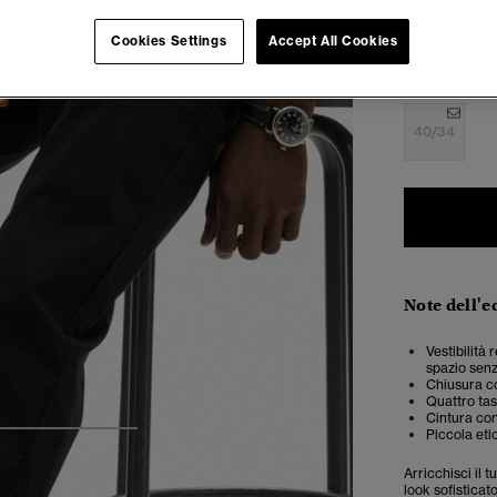
Cookies Settings
Accept All Cookies
34/34
3
40/34
Note dell'e
Vestibilità
spazio senz
Chiusura co
Quattro tas
Cintura con
Piccola eti
4
5
6
Arricchisci il 
look sofisticat