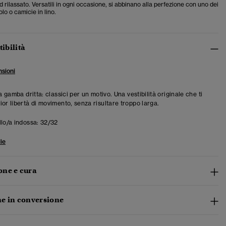
rilassato. Versatili in ogni occasione, si abbinano alla perfezione con uno dei
olo o camicie in lino.
tibilità
sioni
 a gamba dritta: classici per un motivo. Una vestibilità originale che ti
ior libertà di movimento, senza risultare troppo larga.
llo/a indossa:
32/32
ie
ne e cura
e in conversione