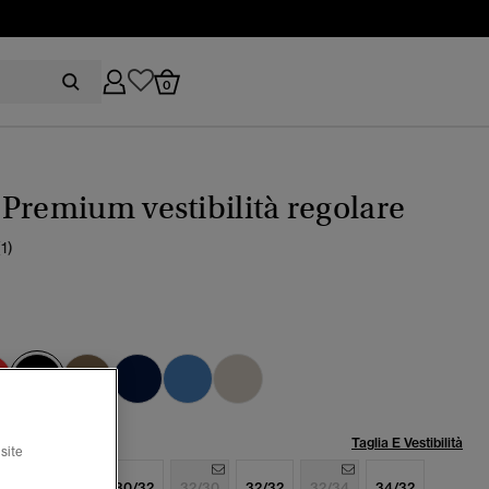
0
Premium vestibilità regolare
(1)
selezionato
lia:
Taglia E Vestibilità
site
/32
30/30
30/32
32/30
32/32
32/34
34/32