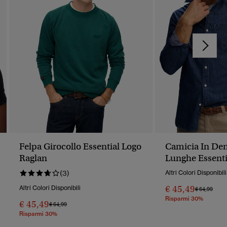
Felpa Girocollo Essential Logo
Camicia In De
Raglan
Lunghe Essenti
(3)
Altri Colori Disponibili
€ 45,49
Altri Colori Disponibili
Prezzo Rido
A
€ 64,99
Risparmi 30%
€ 45,49
Prezzo Ridotto Da
A
€ 64,99
Risparmi 30%