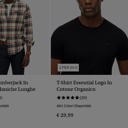
3 PER 65 €
mberjack In
T-Shirt Essential Logo In
Maniche Lunghe
Cotone Organico
4)
(29)
onibili
Altri Colori Disponibili
€ 29,99