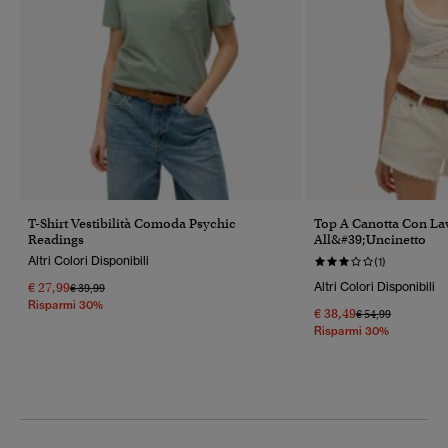
T-Shirt Vestibilità Comoda Psychic
Top A Canotta Con La
Readings
All&#39;uncinetto
Altri Colori Disponibili
(1)
€ 27,99
Altri Colori Disponibili
Prezzo Ridotto Da
A
€ 39,99
Risparmi 30%
€ 38,49
Prezzo Ridotto Da
A
€ 54,99
Risparmi 30%