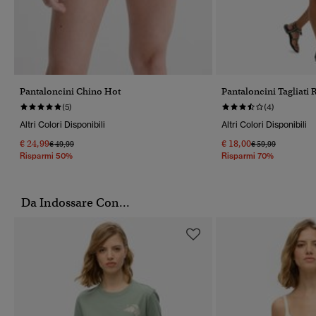
Pantaloncini Chino Hot
Pantaloncini Tagliati
(5)
(4)
Altri Colori Disponibili
Altri Colori Disponibili
€ 24,99
€ 18,00
Prezzo Ridotto Da
A
Prezzo Ridotto Da
A
€ 49,99
€ 59,99
Risparmi 50%
Risparmi 70%
Da Indossare Con...