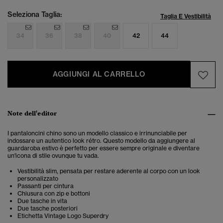
Seleziona Taglia:
Taglia E Vestibilità
34
36
38
40
42
44
AGGIUNGI AL CARRELLO
Note dell'editor
I pantaloncini chino sono un modello classico e irrinunciabile per
indossare un autentico look rétro. Questo modello da aggiungere al
guardaroba estivo è perfetto per essere sempre originale e diventare
un'icona di stile ovunque tu vada.
Vestibilità slim, pensata per restare aderente al corpo con un look
personalizzato
Passanti per cintura
Chiusura con zip e bottoni
Due tasche in vita
Due tasche posteriori
Etichetta Vintage Logo Superdry