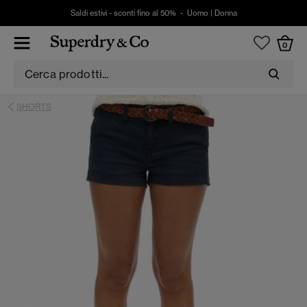
Saldi estivi - sconti fino al 50% -
Uomo
|
Donna
0
SHORTS