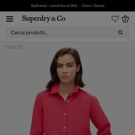
Saldi estivi - sconti fino al 50% -
Uomo
|
Donna
0
CAMICIE