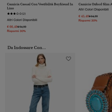
Camicia Casual Con Vestibilità Boyfriend In
Camicia Oxford Slim
Lino
Altri Colori Disponibili
(2)
€ 45,49
Prezzo Ridotto Da
A
€ 64,99
Altri Colori Disponibili
Risparmi 30%
€ 66,49
Prezzo Ridotto Da
A
€ 94,99
Risparmi 30%
Da Indossare Con...