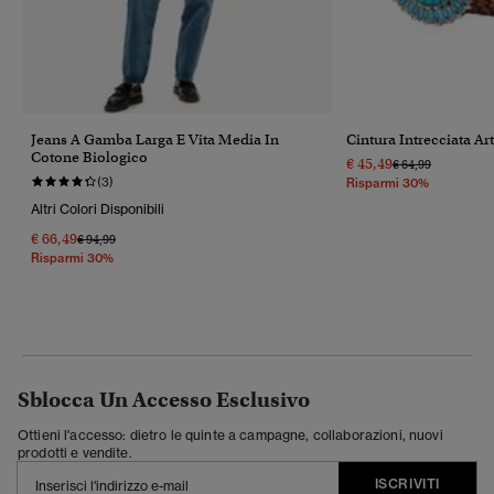
Jeans A Gamba Larga E Vita Media In
Cintura Intrecciata Ar
Cotone Biologico
€ 45,49
Prezzo Ridotto Da
A
€ 64,99
(3)
Risparmi 30%
Altri Colori Disponibili
€ 66,49
Prezzo Ridotto Da
A
€ 94,99
Risparmi 30%
Sblocca Un Accesso Esclusivo
Ottieni l'accesso: dietro le quinte a campagne, collaborazioni, nuovi
prodotti e vendite.
ISCRIVITI