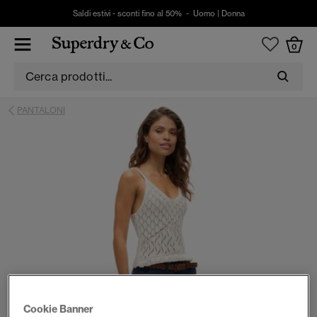
Saldi estivi - sconti fino al 50% -
Uomo
|
Donna
0
PANTALONI
Cookie Banner