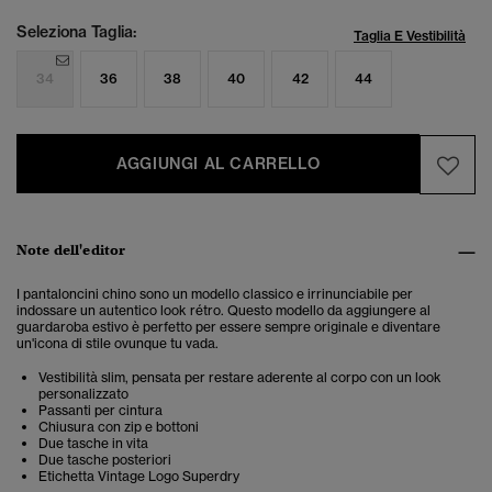
Seleziona Taglia:
Taglia E Vestibilità
34
36
38
40
42
44
AGGIUNGI AL CARRELLO
Note dell'editor
I pantaloncini chino sono un modello classico e irrinunciabile per
indossare un autentico look rétro. Questo modello da aggiungere al
guardaroba estivo è perfetto per essere sempre originale e diventare
un'icona di stile ovunque tu vada.
Vestibilità slim, pensata per restare aderente al corpo con un look
personalizzato
Passanti per cintura
Chiusura con zip e bottoni
Due tasche in vita
Due tasche posteriori
Etichetta Vintage Logo Superdry