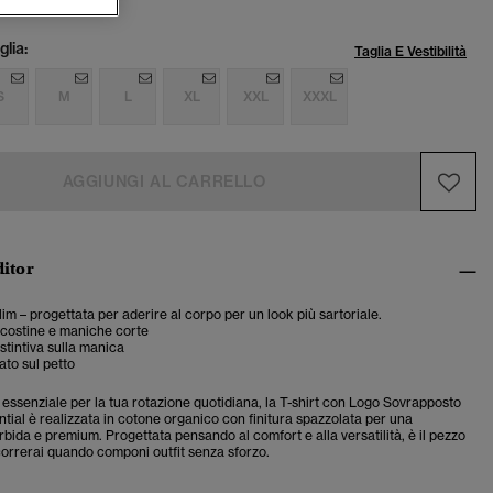
lia:
Taglia E Vestibilità
S
M
L
XL
XXL
XXXL
AGGIUNGI AL CARRELLO
ditor
slim – progettata per aderire al corpo per un look più sartoriale.
 costine e maniche corte
istintiva sulla manica
to sul petto
essenziale per la tua rotazione quotidiana, la T-shirt con Logo Sovrapposto
ial è realizzata in cotone organico con finitura spazzolata per una
ida e premium. Progettata pensando al comfort e alla versatilità, è il pezzo
icorrerai quando componi outfit senza sforzo.