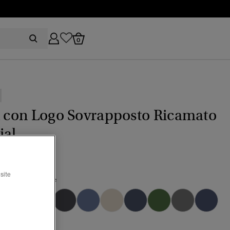
0
t con Logo Sovrapposto Ricamato
ial
site
 alloro/Arancione