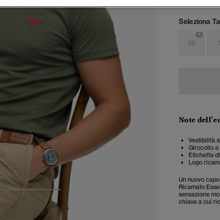
Seleziona Tag
XS
Note dell'e
Vestibilità 
Girocollo a
Etichetta d
Logo ricama
Un nuovo capo 
Ricamato Essent
sensazione morb
4
5
6
chiave a cui r