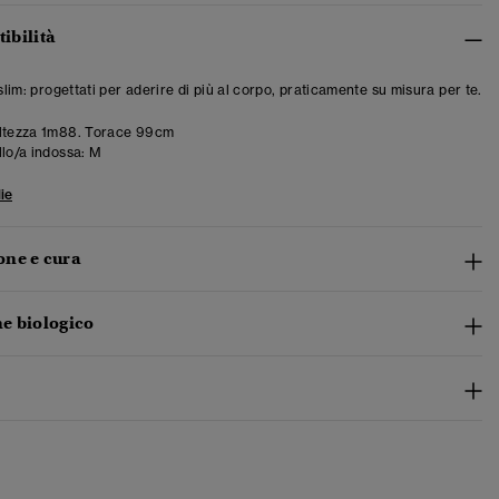
tibilità
 slim: progettati per aderire di più al corpo, praticamente su misura per te.
ltezza 1m88. Torace 99cm
llo/a indossa:
M
ie
ne e cura
e biologico