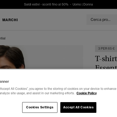
Saldi estivi - sconti fino al 50% -
Uomo
|
Donna
MARCHI
tial
3 PER 65 €
T-shir
Essent
€ 29,99
anner
“Accept All Cookies”, you agree to the storing of cookies on your device to enhance 
Colore:
Kaki
analyze site usage, and assist in our marketing efforts.
Cookie Policy
Cookies Settings
Accept All Cookies