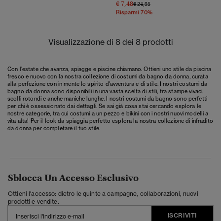
€ 7,48
Prezzo ridotto da
a
€ 24,95
Risparmi 70%
Visualizzazione di 8 dei 8 prodotti
Con l'estate che avanza, spiagge e piscine chiamano. Ottieni uno stile da piscina
fresco e nuovo con la nostra collezione di costumi da bagno da donna, curata
alla perfezione con in mente lo spirito d'avventura e di stile. I nostri costumi da
bagno da donna sono disponibili in una vasta scelta di stili, tra stampe vivaci,
scolli rotondi e anche maniche lunghe. I nostri costumi da bagno sono perfetti
per chi è ossessionato dai dettagli. Se sai già cosa stai cercando esplora le
nostre categorie, tra cui costumi a un pezzo e bikini con i nostri nuovi modelli a
vita alta! Per il look da spiaggia perfetto esplora la nostra collezione di
infradito
da donna
per completare il tuo stile.
Sblocca Un Accesso Esclusivo
Ottieni l'accesso: dietro le quinte a campagne, collaborazioni, nuovi
prodotti e vendite.
ISCRIVITI