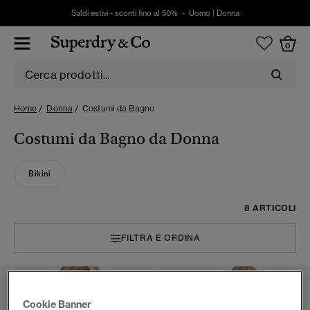
Saldi estivi - sconti fino al 50% -
Uomo
|
Donna
0
Home
Donna
Costumi da Bagno
Costumi da Bagno da Donna
Bikini
8 ARTICOLI
FILTRA E ORDINA
Cookie Banner