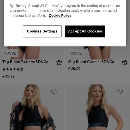
By clicking “Accept All Cookies”, you agree to the storing of cookies on
your device to enhance site navigation, analyze site usage, and assist
in our marketing efforts.
Cookie Policy
Cookies Settings
Accept All Cookies
NUOVE
NUOVE
Top Bikini Bralette SD&Co
Slip Bikini Classici SD&Co
€ 29,99
(1)
€ 29,99