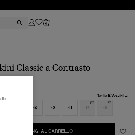
0
ikini Classic a Contrasto
lia:
Taglia E Vestibilità
site
6
38
40
42
44
46
48
AGGIUNGI AL CARRELLO