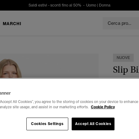
Saldi estivi - sconti fino al 50% -
Uomo
|
Donna
MARCHI
NUOVE
Slip B
€ 29,99
anner
Seleziona Tag
“Accept All Cookies”, you agree to the storing of cookies on your device to enhance 
analyze site usage, and assist in our marketing efforts.
Cookie Policy
34
3
Cookies Settings
Accept All Cookies