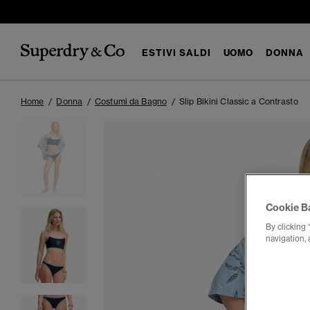
ESTIVI SALDI
UOMO
DONNA
Home
Donna
Costumi da Bagno
Slip Bikini Classic a Contrasto
Cookie B
By clicking 
navigation, 