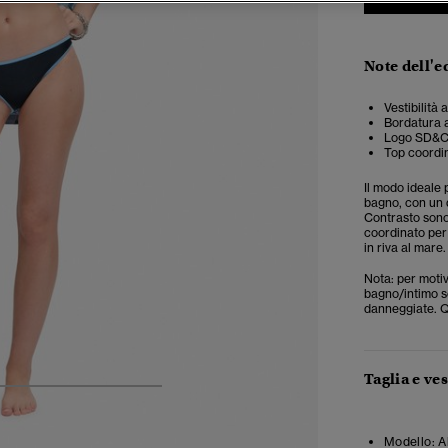
Note dell'e
Vestibilità 
Bordatura 
Logo SD&C
Top coordin
Il modo ideale 
bagno, con un d
Contrasto sono 
coordinato per 
in riva al mare
Nota: per motiv
bagno/intimo se
danneggiate. Qu
Taglia e ves
5
6
7
8
Modello:
A