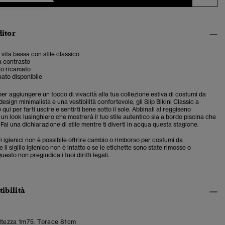
ditor
a vita bassa con stile classico
a contrasto
o ricamato
ato disponibile
per aggiungere un tocco di vivacità alla tua collezione estiva di costumi da
esign minimalista e una vestibilità confortevole, gli Slip Bikini Classic a
qui per farti uscire e sentirti bene sotto il sole. Abbinali al reggiseno
un look lusinghiero che mostrerà il tuo stile autentico sia a bordo piscina che
. Fai una dichiarazione di stile mentre ti diverti in acqua questa stagione.
i igienici non è possibile offrire cambio o rimborso per costumi da
 il sigillo igienico non è intatto o se le etichette sono state rimosse o
esto non pregiudica i tuoi diritti legali.
tibilità
ltezza 1m75. Torace 81cm