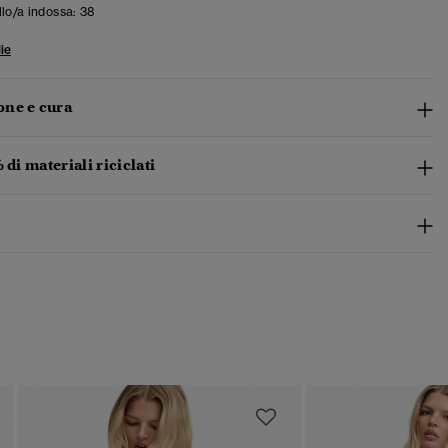
llo/a indossa:
38
ie
ne e cura
 di materiali riciclati