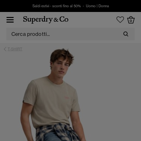
Saldi estivi - sconti fino al 50% -
Uomo
|
Donna
0
T-SHIRT