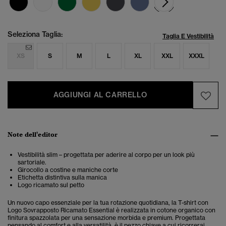
Seleziona Taglia:
Taglia E Vestibilità
XS
S
M
L
XL
XXL
XXXL
AGGIUNGI AL CARRELLO
Note dell'editor
Vestibilità slim – progettata per aderire al corpo per un look più
sartoriale.
Girocollo a costine e maniche corte
Etichetta distintiva sulla manica
Logo ricamato sul petto
Un nuovo capo essenziale per la tua rotazione quotidiana, la T-shirt con
Logo Sovrapposto Ricamato Essential è realizzata in cotone organico con
finitura spazzolata per una sensazione morbida e premium. Progettata
pensando al comfort e alla versatilità, è il pezzo chiave a cui ricorrerai