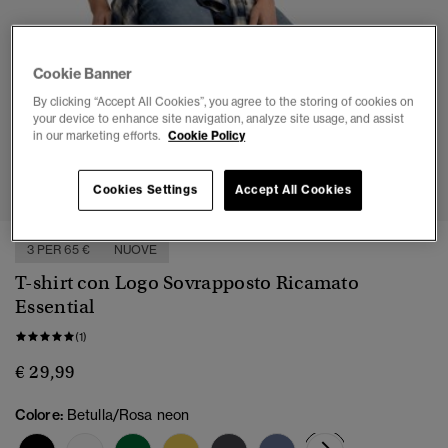
Cookie Banner
By clicking “Accept All Cookies”, you agree to the storing of cookies on
your device to enhance site navigation, analyze site usage, and assist
in our marketing efforts.
Cookie Policy
1
2
3
4
5
Cookies Settings
Accept All Cookies
3 PER 65 €
NUOVE
T-shirt con Logo Sovrapposto Ricamato
Essential
(1)
€ 29,99
Colore:
Betulla/Rosa neon
selezionato