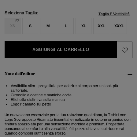
Seleziona Taglia:
Taglia E Vestibilità
XS
S
M
L
XL
XXL
XXXL
AGGIUNGI AL CARRELLO
Note dell'editor
Vestibilità slim – progettata per aderire al corpo per un look più
sartoriale.
Girocollo a costine e maniche corte
Etichetta distintiva sulla manica
Logo ricamato sul petto
Un nuovo capo essenziale per la tua rotazione quotidiana, la T-shirt con
Logo Sovrapposto Ricamato Essential è realizzata in cotone organico con
finitura spazzolata per una sensazione morbida e premium. Progettata
pensando al comfort e alla versatilità, è il pezzo chiave a cui ricorrerai
quando componi outfit senza sforzo.