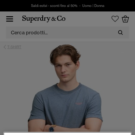
Saldi estivi - sconti fino al 50% -
Uomo
|
Donna
0
T-SHIRT