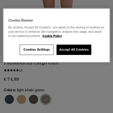
Cookie Banner
By clicking “Accept All Cookies”, you agree to the storing of cookies on
your device to enhance site navigation, analyze site usage, and assist
in our marketing efforts.
Cookie Policy
1
2
3
4
5
Cookies Settings
Accept All Cookies
Pantaloncini Cargo Core
(3)
€ 74,99
Colore:
light khaki green
selezionato