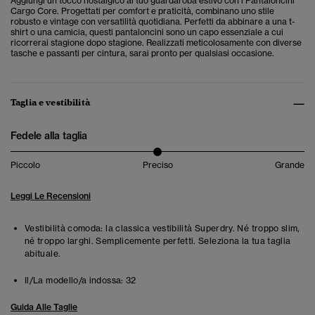
Aggiungi un tocco nostalgico al tuo guardaroba estivo con i Pantaloncini
Cargo Core. Progettati per comfort e praticità, combinano uno stile
robusto e vintage con versatilità quotidiana. Perfetti da abbinare a una t-
shirt o una camicia, questi pantaloncini sono un capo essenziale a cui
ricorrerai stagione dopo stagione. Realizzati meticolosamente con diverse
tasche e passanti per cintura, sarai pronto per qualsiasi occasione.
Taglia e vestibilità
Fedele alla taglia
Piccolo
Preciso
Grande
Leggi Le Recensioni
Vestibilità comoda: la classica vestibilità Superdry. Né troppo slim,
né troppo larghi. Semplicemente perfetti. Seleziona la tua taglia
abituale.
Il/La modello/a indossa:
32
Guida Alle Taglie