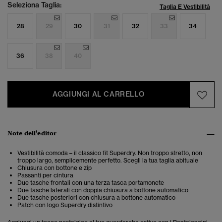
Seleziona Taglia:
Taglia E Vestibilità
28
29
30
31
32
33
34
36
38
40
AGGIUNGI AL CARRELLO
Note dell'editor
Vestibilità comoda – il classico fit Superdry. Non troppo stretto, non
troppo largo, semplicemente perfetto. Scegli la tua taglia abituale
Chiusura con bottone e zip
Passanti per cintura
Due tasche frontali con una terza tasca portamonete
Due tasche laterali con doppia chiusura a bottone automatico
Due tasche posteriori con chiusura a bottone automatico
Patch con logo Superdry distintivo