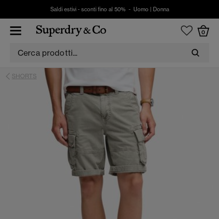
Saldi estivi - sconti fino al 50% -
Uomo
|
Donna
0
SHORTS