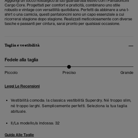
Aggiungi un tocco nostalgico al tuo guardaroba estivo con i Pantaloncini
Cargo Core. Progettati per comfort e praticità, combinano uno stile
robusto e vintage con versatilità quotidiana. Perfetti da abbinare a una t-
shirt o una camicia, questi pantaloncini sono un capo essenziale a cui
ricorrerai stagione dopo stagione. Realizzati meticolosamente con diverse
tasche e passanti per cintura, sarai pronto per qualsiasi occasione.
Taglia e vestibilità
Fedele alla taglia
Piccolo
Preciso
Grande
Leggi Le Recensioni
Vestibilità comoda: la classica vestibilità Superdry. Né troppo slim,
né troppo larghi. Semplicemente perfetti. Seleziona la tua taglia
abituale.
Il/La modello/a indossa:
32
Guida Alle Taglie