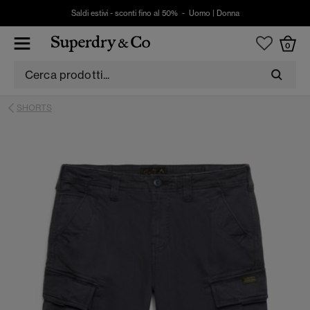
Saldi estivi - sconti fino al 50% -
Uomo
|
Donna
0
SHORTS