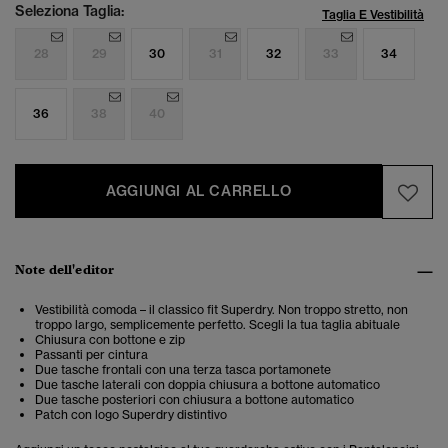
Seleziona Taglia:
Taglia E Vestibilità
28
29
30
31
32
33
34
36
38
40
AGGIUNGI AL CARRELLO
Note dell'editor
Vestibilità comoda – il classico fit Superdry. Non troppo stretto, non
troppo largo, semplicemente perfetto. Scegli la tua taglia abituale
Chiusura con bottone e zip
Passanti per cintura
Due tasche frontali con una terza tasca portamonete
Due tasche laterali con doppia chiusura a bottone automatico
Due tasche posteriori con chiusura a bottone automatico
Patch con logo Superdry distintivo