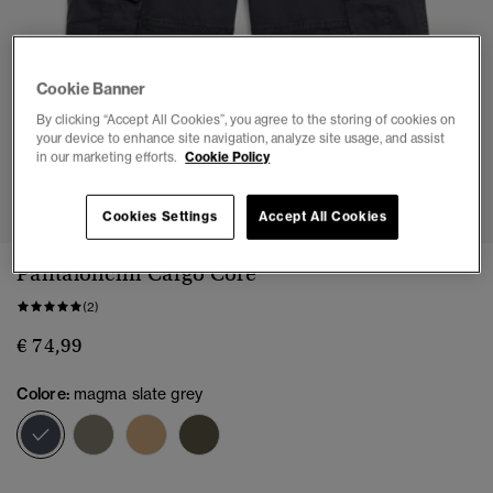
Cookie Banner
By clicking “Accept All Cookies”, you agree to the storing of cookies on
your device to enhance site navigation, analyze site usage, and assist
in our marketing efforts.
Cookie Policy
1
2
3
4
5
6
7
Cookies Settings
Accept All Cookies
Pantaloncini Cargo Core
(2)
€ 74,99
Colore:
magma slate grey
selezionato