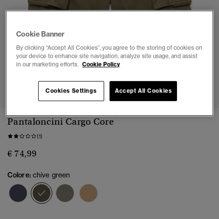
Cookie Banner
By clicking “Accept All Cookies”, you agree to the storing of cookies on
your device to enhance site navigation, analyze site usage, and assist
in our marketing efforts.
Cookie Policy
1
2
3
4
5
6
7
Cookies Settings
Accept All Cookies
Pantaloncini Cargo Core
(1)
€ 74,99
Colore:
chive green
selezionato