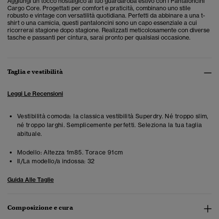
Aggiungi un tocco nostalgico al tuo guardaroba estivo con i Pantaloncini
Cargo Core. Progettati per comfort e praticità, combinano uno stile
robusto e vintage con versatilità quotidiana. Perfetti da abbinare a una t-
shirt o una camicia, questi pantaloncini sono un capo essenziale a cui
ricorrerai stagione dopo stagione. Realizzati meticolosamente con diverse
tasche e passanti per cintura, sarai pronto per qualsiasi occasione.
Taglia e vestibilità
Leggi Le Recensioni
Vestibilità comoda: la classica vestibilità Superdry. Né troppo slim,
né troppo larghi. Semplicemente perfetti. Seleziona la tua taglia
abituale.
Modello:
Altezza 1m85. Torace 91cm
Il/La modello/a indossa:
32
Guida Alle Taglie
Composizione e cura