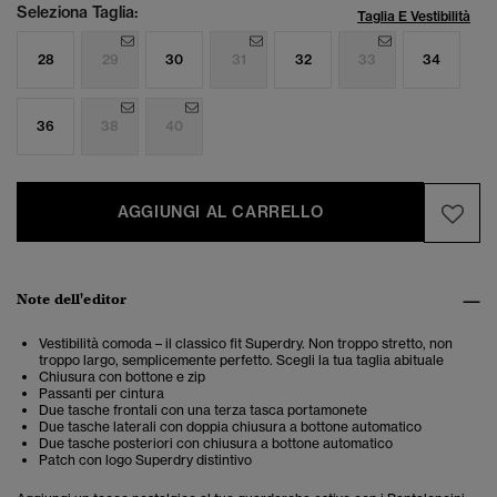
Seleziona Taglia:
Taglia E Vestibilità
28
29
30
31
32
33
34
36
38
40
AGGIUNGI AL CARRELLO
Note dell'editor
Vestibilità comoda – il classico fit Superdry. Non troppo stretto, non
troppo largo, semplicemente perfetto. Scegli la tua taglia abituale
Chiusura con bottone e zip
Passanti per cintura
Due tasche frontali con una terza tasca portamonete
Due tasche laterali con doppia chiusura a bottone automatico
Due tasche posteriori con chiusura a bottone automatico
Patch con logo Superdry distintivo