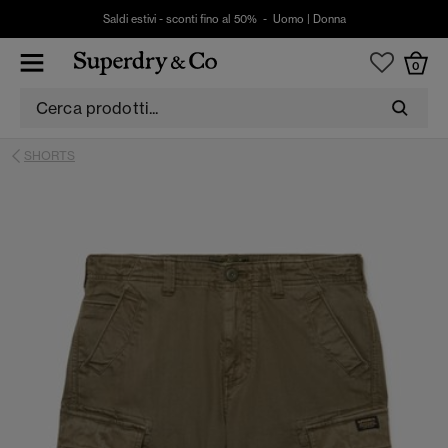
Saldi estivi - sconti fino al 50% -
Uomo
|
Donna
0
SHORTS