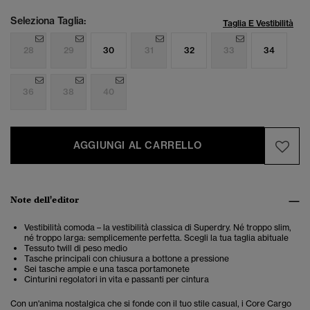
Seleziona Taglia:
Taglia E Vestibilità
28
29
30
31
32
33
34
36
38
40
AGGIUNGI AL CARRELLO
Note dell'editor
Vestibilità comoda – la vestibilità classica di Superdry. Né troppo slim,
né troppo larga: semplicemente perfetta. Scegli la tua taglia abituale
Tessuto twill di peso medio
Tasche principali con chiusura a bottone a pressione
Sei tasche ampie e una tasca portamonete
Cinturini regolatori in vita e passanti per cintura
Con un'anima nostalgica che si fonde con il tuo stile casual, i Core Cargo