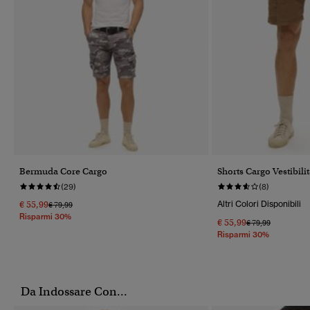
Bermuda Core Cargo
Shorts Cargo Vestibil
(29)
(8)
€ 55,99
Altri Colori Disponibili
Prezzo Ridotto Da
A
€ 79,99
Risparmi 30%
€ 55,99
Prezzo Ridotto Da
A
€ 79,99
Risparmi 30%
Da Indossare Con...