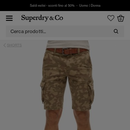
Saldi estivi - sconti fino al 50% -
Uomo
|
Donna
0
SHORTS