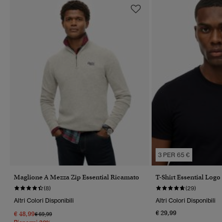
3 PER 65 €
Maglione A Mezza Zip Essential Ricamato
T-Shirt Essential Log
(8)
(29)
Altri Colori Disponibili
Altri Colori Disponibili
€ 29,99
€ 48,99
Prezzo Ridotto Da
A
€ 69,99