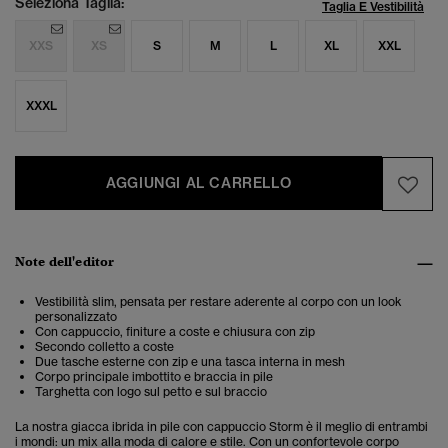
Seleziona Taglia:
Taglia E Vestibilità
XXS
XS
S
M
L
XL
XXL
XXXL
AGGIUNGI AL CARRELLO
Note dell'editor
Vestibilità slim, pensata per restare aderente al corpo con un look
personalizzato
Con cappuccio, finiture a coste e chiusura con zip
Secondo colletto a coste
Due tasche esterne con zip e una tasca interna in mesh
Corpo principale imbottito e braccia in pile
Targhetta con logo sul petto e sul braccio
La nostra giacca ibrida in pile con cappuccio Storm è il meglio di entrambi
i mondi: un mix alla moda di calore e stile. Con un confortevole corpo