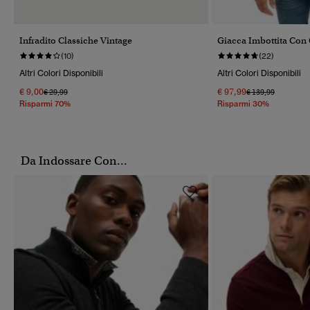
Infradito Classiche Vintage
Giacca Imbottita Con 
(10)
(22)
Altri Colori Disponibili
Altri Colori Disponibili
€ 9,00
€ 97,99
Prezzo Ridotto Da
A
Prezzo Ridotto Da
A
€ 29,99
€ 139,99
Risparmi 70%
Risparmi 30%
Da Indossare Con...