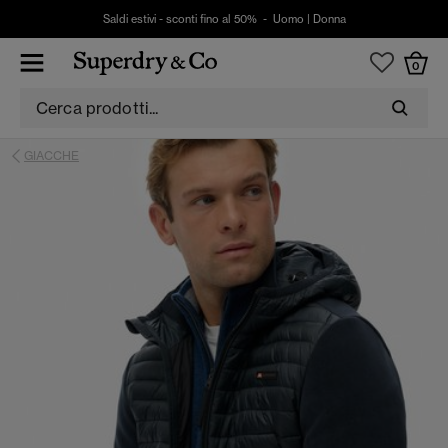
Saldi estivi - sconti fino al 50% -
Uomo
|
Donna
0
GIACCHE