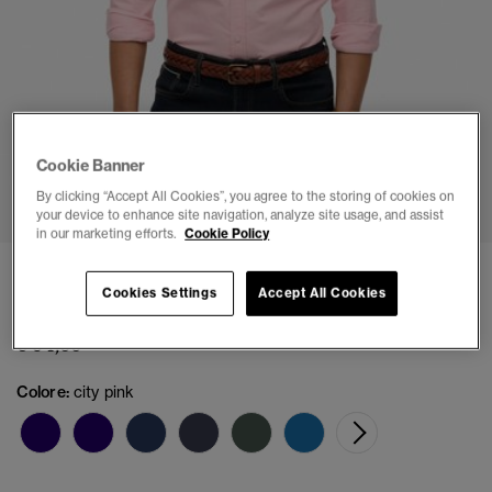
Cookie Banner
1
2
3
4
5
6
By clicking “Accept All Cookies”, you agree to the storing of cookies on
your device to enhance site navigation, analyze site usage, and assist
in our marketing efforts.
Cookie Policy
Camicia Oxford Classica a Maniche Lunghe
Cookies Settings
Accept All Cookies
(2)
€ 64,99
Colore:
city pink