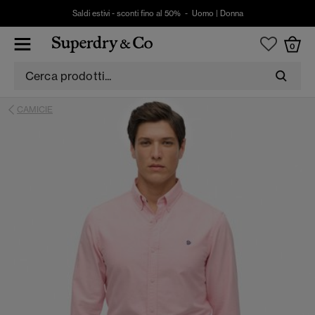
Saldi estivi - sconti fino al 50% -
Uomo
|
Donna
0
CAMICIE