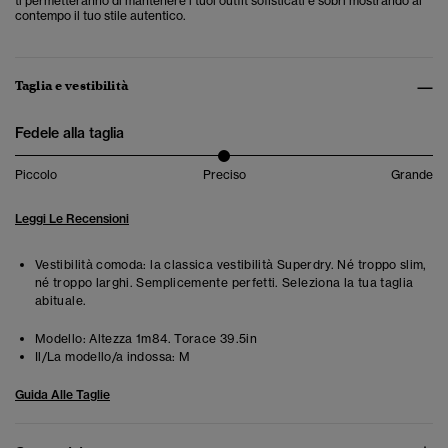
ti permetteranno di mantenere i tuoi outfit sofisticati e sobri mostrando al
contempo il tuo stile autentico.
Taglia e vestibilità
Fedele alla taglia
Piccolo
Preciso
Grande
Leggi Le Recensioni
Vestibilità comoda: la classica vestibilità Superdry. Né troppo slim,
né troppo larghi. Semplicemente perfetti. Seleziona la tua taglia
abituale.
Modello:
Altezza 1m84. Torace 39.5in
Il/La modello/a indossa:
M
Guida Alle Taglie