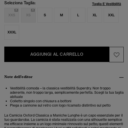
Seleziona Taglia:
Taglia E Vestibilità
XXS
XS
S
M
L
XL
XXL
XXXL
AGGIUNGI AL CARRELLO
Note dell'editor
Vestibilità comoda – la classica vestibilità Superdry. Non troppo
aderente, non troppo larga, semplicemente perfetta. Scegli la tua taglia
abituale
Colletto singolo con chiusura a bottoni
Piega a cannone sul retro con logo ricamato distintivo sul petto
La Camicia Oxford Classica a Maniche Lunghe è un capo essenziale per il
tuo guardaroba. La camicia è stata realizzata con una silhouette semplice
ma efficace insieme a un logo minimale rinnovato sul petto; questi elementi