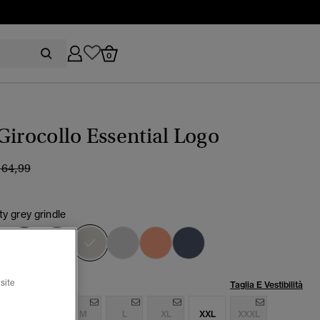
0
Girocollo Essential Logo
rezzo ridotto da
a
 64,99
ty grey grindle
selezionato
lia:
site
Taglia E Vestibilità
S
S
M
L
XL
XXL
XXXL