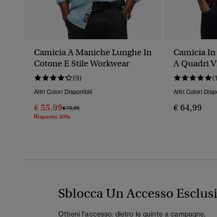
Camicia A Maniche Lunghe In
Camicia In
Cotone E Stile Workwear
A Quadri V
(9)
(
Altri Colori Disponibili
Altri Colori Disp
€ 55,99
€ 64,99
Prezzo Ridotto Da
A
€ 79,99
Risparmi 30%
Sblocca Un Accesso Esclus
Ottieni l'accesso: dietro le quinte a campagne,