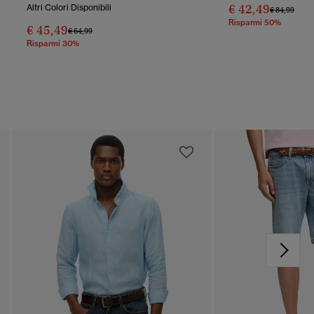
€ 42,49
Altri Colori Disponibili
Prezzo Rido
A
€ 84,99
Risparmi 50%
€ 45,49
Prezzo Ridotto Da
A
€ 64,99
Risparmi 30%