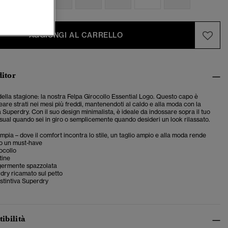
AGGIUNGI AL CARRELLO
ditor
della stagione: la nostra Felpa Girocollo Essential Logo. Questo capo è
eare strati nei mesi più freddi, mantenendoti al caldo e alla moda con la
à Superdry. Con il suo design minimalista, è ideale da indossare sopra il tuo
ual quando sei in giro o semplicemente quando desideri un look rilassato.
ampia – dove il comfort incontra lo stile, un taglio ampio e alla moda rende
o un must-have
ocollo
tine
germente spazzolata
dry ricamato sul petto
istintiva Superdry
tibilità