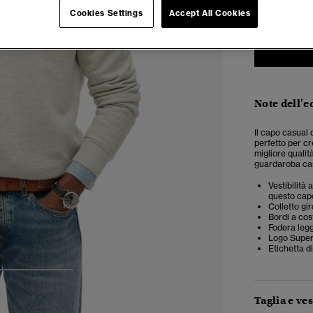
Cookies Settings
Accept All Cookies
Note dell'e
Il capo casual 
perfetto per cr
migliore qualit
guardaroba cas
Vestibilità 
questo cap
Colletto gir
Bordi a cos
Fodera leg
Logo Super
Etichetta d
3
4
5
Taglia e ves