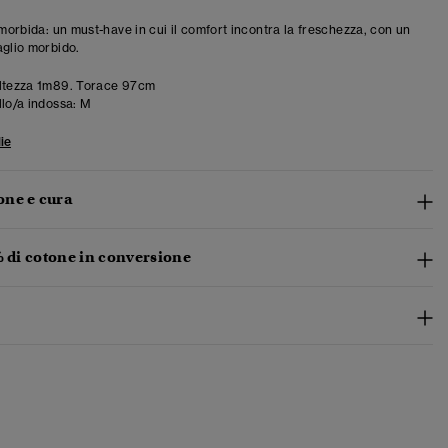
 morbida: un must-have in cui il comfort incontra la freschezza, con un
aglio morbido.
ltezza 1m89. Torace 97cm
llo/a indossa:
M
ie
ne e cura
% di cotone in conversione