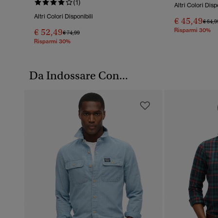
(1)
Altri Colori Disp
Altri Colori Disponibili
€ 45,49
Prezz
€ 64,9
€ 52,49
Risparmi 30%
Prezzo Ridotto Da
A
€ 74,99
Risparmi 30%
Da Indossare Con...