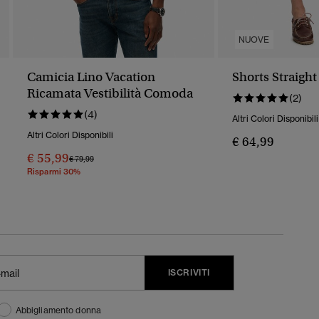
NUOVE
Camicia Lino Vacation
Shorts Straight
Ricamata Vestibilità Comoda
(2)
(4)
Altri Colori Disponibili
Altri Colori Disponibili
€ 64,99
€ 55,99
Prezzo Ridotto Da
A
€ 79,99
Risparmi 30%
ISCRIVITI
Abbigliamento donna