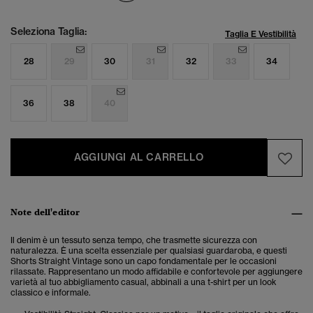
Seleziona Taglia:
Taglia E Vestibilità
28
29
30
31
32
33
34
36
38
40
AGGIUNGI AL CARRELLO
Note dell'editor
Il denim è un tessuto senza tempo, che trasmette sicurezza con
naturalezza. È una scelta essenziale per qualsiasi guardaroba, e questi
Shorts Straight Vintage sono un capo fondamentale per le occasioni
rilassate. Rappresentano un modo affidabile e confortevole per aggiungere
varietà al tuo abbigliamento casual, abbinali a una t-shirt per un look
classico e informale.