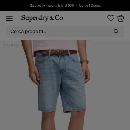
Saldi estivi - sconti fino al 50% -
Uomo
|
Donna
0
SHORTS