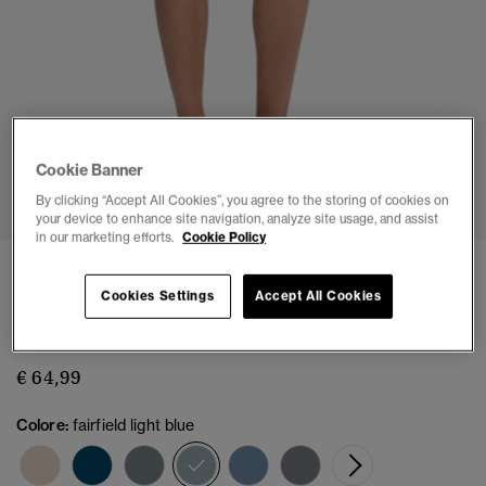
Cookie Banner
1
2
3
4
5
By clicking “Accept All Cookies”, you agree to the storing of cookies on
your device to enhance site navigation, analyze site usage, and assist
in our marketing efforts.
Cookie Policy
NUOVE
Cookies Settings
Accept All Cookies
Shorts Straight Vintage
(2)
€ 64,99
Colore:
fairfield light blue
selezionato