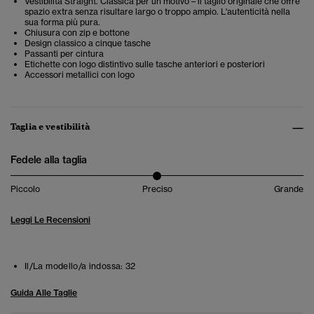
Vestibilità Straight. Classica per un motivo – il taglio originale che offre
spazio extra senza risultare largo o troppo ampio. L'autenticità nella
sua forma più pura.
Chiusura con zip e bottone
Design classico a cinque tasche
Passanti per cintura
Etichette con logo distintivo sulle tasche anteriori e posteriori
Accessori metallici con logo
Taglia e vestibilità
Fedele alla taglia
Piccolo
Preciso
Grande
Leggi Le Recensioni
Il/La modello/a indossa:
32
Guida Alle Taglie