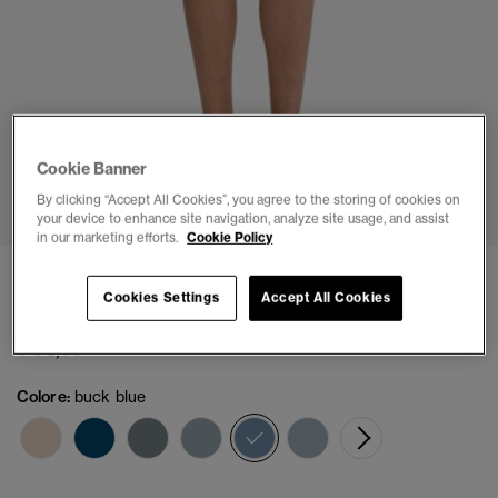
Cookie Banner
1
2
3
4
5
By clicking “Accept All Cookies”, you agree to the storing of cookies on
your device to enhance site navigation, analyze site usage, and assist
in our marketing efforts.
Cookie Policy
Shorts Straight Vintage
Cookies Settings
Accept All Cookies
(4)
€ 64,99
Colore:
buck blue
selezionato