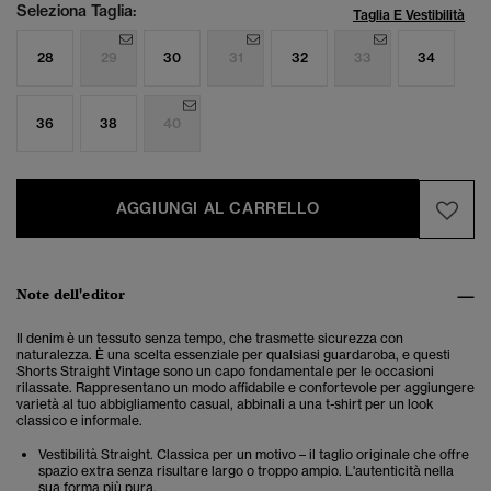
Seleziona Taglia:
Taglia E Vestibilità
28
29
30
31
32
33
34
36
38
40
AGGIUNGI AL CARRELLO
Note dell'editor
Il denim è un tessuto senza tempo, che trasmette sicurezza con
naturalezza. È una scelta essenziale per qualsiasi guardaroba, e questi
Shorts Straight Vintage sono un capo fondamentale per le occasioni
rilassate. Rappresentano un modo affidabile e confortevole per aggiungere
varietà al tuo abbigliamento casual, abbinali a una t-shirt per un look
classico e informale.
Vestibilità Straight. Classica per un motivo – il taglio originale che offre
spazio extra senza risultare largo o troppo ampio. L'autenticità nella
sua forma più pura.