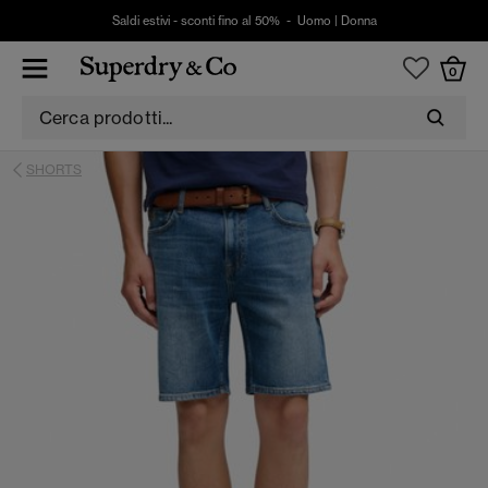
Saldi estivi - sconti fino al 50% -
Uomo
|
Donna
0
SHORTS