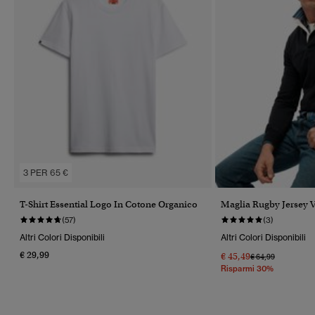
3 PER 65 €
T-Shirt Essential Logo In Cotone Organico
Maglia Rugby Jersey V
(57)
(3)
Altri Colori Disponibili
Altri Colori Disponibili
€ 29,99
€ 45,49
Prezzo Ridotto Da
A
€ 64,99
Risparmi 30%