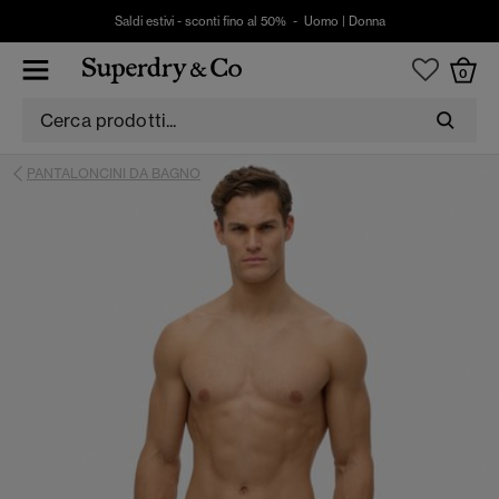
Saldi estivi - sconti fino al 50% -
Uomo
|
Donna
0
PANTALONCINI DA BAGNO