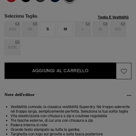
Seleziona Taglia:
Taglia E Vestibilità
XXS
XS
S
M
L
XL
XXL
XXXL
AGGIUNGI AL CARRELLO
Note dell'editor
Vestibilità comoda: la classica vestibilità Superdry. Né troppo aderente
né troppo larga, semplicemente perfetta. Seleziona la tua solita taglia
Vita elasticizzata con chiusura a zip e coulisse regolabile
Tre tasche esterne, di cui una con chiusura a zip
Fodera interna in rete
Grande testo stampato su tutta la gamba
Targhetta con logo sul girovita e sulla tasca posteriore