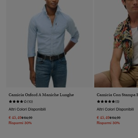
Camicia Oxford A Maniche Lunghe
Camicia Con Stampa 
(10)
(5)
Altri Colori Disponibili
Altri Colori Disponibili
€ 45,49
€ 45,49
Prezzo Ridotto Da
A
Prezzo Ridotto Da
A
€ 64,99
€ 64,99
Risparmi 30%
Risparmi 30%