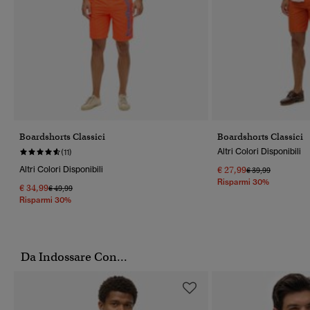
Boardshorts Classici
Boardshorts Classici
Altri Colori Disponibili
(11)
Altri Colori Disponibili
€ 27,99
Prezzo Ridotto Da
A
€ 39,99
Risparmi 30%
€ 34,99
Prezzo Ridotto Da
A
€ 49,99
Risparmi 30%
Da Indossare Con...