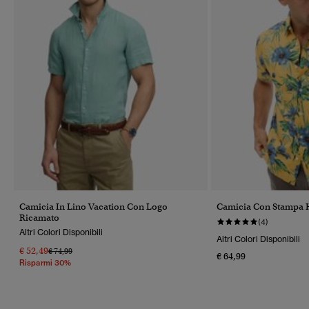
Camicia In Lino Vacation Con Logo
Camicia Con Stampa 
Ricamato
(4)
Altri Colori Disponibili
Altri Colori Disponibili
€ 52,49
Prezzo Ridotto Da
A
€ 74,99
€ 64,99
Risparmi 30%