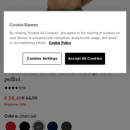
Cookie Banner
By clicking “Accept All Cookies”, you agree to the storing of cookies on
your device to enhance site navigation, analyze site usage, and assist
in our marketing efforts.
Cookie Policy
1
2
3
4
5
6
Cookies Settings
Accept All Cookies
Pantaloncini da surf classici con logo da 19
pollici
(5)
Prezzo ridotto da
a
€ 38,49
€ 54,99
Risparmi 30%
Colore:
charcoal
selezionato