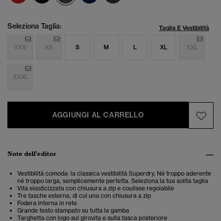
Seleziona Taglia:
Taglia E Vestibilità
XXS
XS
S
M
L
XL
XXL
XXXL
AGGIUNGI AL CARRELLO
Note dell'editor
Vestibilità comoda: la classica vestibilità Superdry. Né troppo aderente
né troppo larga, semplicemente perfetta. Seleziona la tua solita taglia
Vita elasticizzata con chiusura a zip e coulisse regolabile
Tre tasche esterne, di cui una con chiusura a zip
Fodera interna in rete
Grande testo stampato su tutta la gamba
Targhetta con logo sul girovita e sulla tasca posteriore