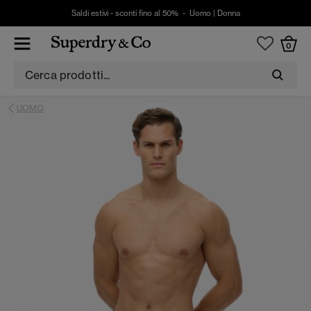
Saldi estivi - sconti fino al 50% -
Uomo
|
Donna
0
UOMO