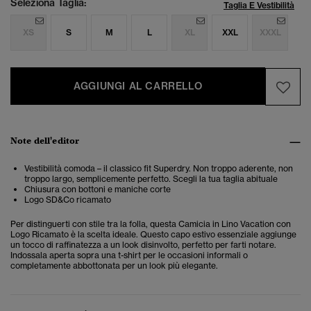
Seleziona Taglia:
Taglia E Vestibilità
XS
S
M
L
XL
XXL
XXXL
AGGIUNGI AL CARRELLO
Note dell'editor
Vestibilità comoda – il classico fit Superdry. Non troppo aderente, non
troppo largo, semplicemente perfetto. Scegli la tua taglia abituale
Chiusura con bottoni e maniche corte
Logo SD&Co ricamato
Per distinguerti con stile tra la folla, questa Camicia in Lino Vacation con
Logo Ricamato è la scelta ideale. Questo capo estivo essenziale aggiunge
un tocco di raffinatezza a un look disinvolto, perfetto per farti notare.
Indossala aperta sopra una t-shirt per le occasioni informali o
completamente abbottonata per un look più elegante.