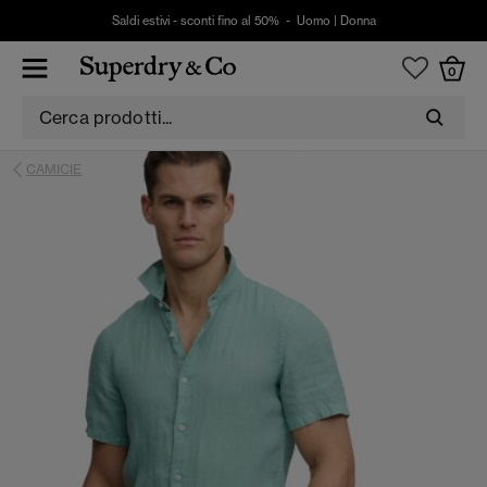
Saldi estivi - sconti fino al 50% -
Uomo
|
Donna
0
CAMICIE