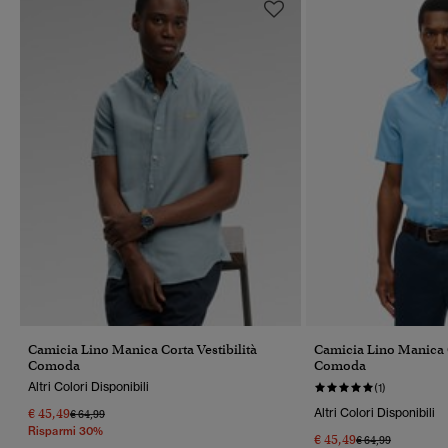
Camicia Lino Manica Corta Vestibilità
Camicia Lino Manica C
Comoda
Comoda
Altri Colori Disponibili
(1)
€ 45,49
Altri Colori Disponibili
Prezzo Ridotto Da
A
€ 64,99
Risparmi 30%
€ 45,49
Prezzo Ridotto Da
A
€ 64,99