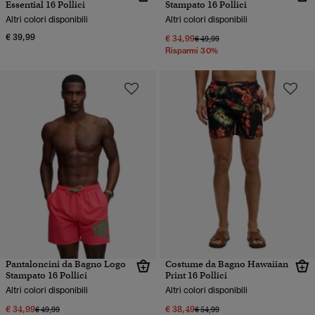
Essential 16 Pollici
Stampato 16 Pollici
Altri colori disponibili
Altri colori disponibili
€ 39,99
€ 34,99
Prezzo ridotto da
a
€ 49,99
Risparmi 30%
Pantaloncini da Bagno Logo
Costume da Bagno Hawaiian
Stampato 16 Pollici
Print 16 Pollici
Altri colori disponibili
Altri colori disponibili
€ 34,99
€ 38,49
Prezzo ridotto da
a
Prezzo ridotto da
a
€ 49,99
€ 54,99