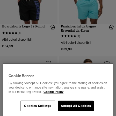
Boardshorts Logo 19 Pollici
Pantaloncini da bagno
Essential da 41cm
(1)
(2)
Altri colori disponibili
Altri colori disponibili
€ 54,99
€ 39,99
Cookie Banner
By clicking “Accept All Cookies”, you agree to the storing of cookies on
your device to enhance site navigation, analyze site usage, and assist
in our marketing efforts.
Cookie Policy
Cookies Settings
Accept All Cookies