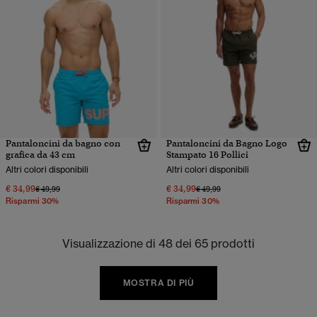
Pantaloncini da bagno con
Pantaloncini da Bagno Logo
grafica da 43 cm
Stampato 16 Pollici
Altri colori disponibili
Altri colori disponibili
€ 34,99
€ 34,99
Prezzo ridotto da
a
Prezzo ridotto da
a
€ 49,99
€ 49,99
Risparmi 30%
Risparmi 30%
Visualizzazione di 48 dei 65 prodotti
MOSTRA DI PIÙ