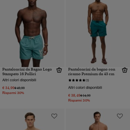
Pantaloncini da Bagno Logo
Pantaloncini da bagno con
Stampato 16 Pollici
ricamo Premium da 43 cm
Altri colori disponibili
(1)
€ 34,99
Altri colori disponibili
Prezzo ridotto da
a
€ 49,99
Risparmi 30%
€ 38,49
Prezzo ridotto da
a
€ 54,99
Risparmi 30%