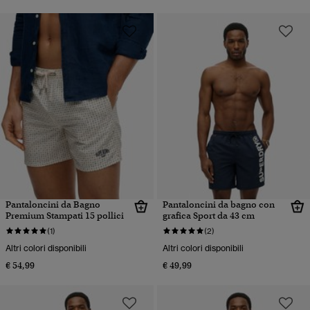
Pantaloncini da Bagno
Pantaloncini da bagno con
Premium Stampati 15 pollici
grafica Sport da 43 cm
(1)
(2)
Altri colori disponibili
Altri colori disponibili
€ 54,99
€ 49,99