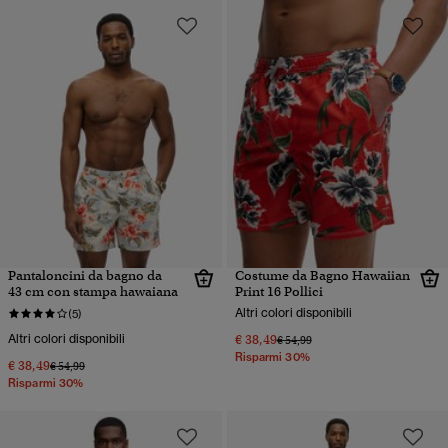
Pantaloncini da bagno da
Costume da Bagno Hawaiian
43 cm con stampa hawaiana
Print 16 Pollici
Altri colori disponibili
(5)
Altri colori disponibili
€ 38,49
Prezzo ridotto da
a
€ 54,99
Risparmi 30%
€ 38,49
Prezzo ridotto da
a
€ 54,99
Risparmi 30%