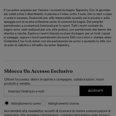
Il tuo primo acquisto per l'estate: i costumi da bagno Superdry. Con le giornate
più calde arriva il divertimento in piscina e il relax sotto il sole, che tu resti a casa
o vada in vacanza. Assicurati uno stile impeccabile quando sei in piscina o sulla
spiaggia con la nostra collezione uomo di costumi da bagno. Dai semplici
pantaloncini, a costumi più funzionali per lo sport. Tutti i nostri costumi da
bagno sono stati realizzati per uno stile pratico, con pantaloncini che hanno vita
elastica e tasche. Esplora i nostri classici costumi da bagno per un look casual
in spiaggia, oppure i nostri pantaloncini da nuoto Edit con colori o stampe vivaci.
Completa il tuo look estivo con dei
pantaloncini da uomo
e aumenta lo stile con
un paio di
ciabatte
o
infradito
da uomo Superdry.
Sblocca Un Accesso Esclusivo
Ottieni l'accesso: dietro le quinte a campagne, collaborazioni, nuovi
prodotti e vendite.
ISCRIVITI
Abbigliamento uomo
Abbigliamento donna
Iscrivendoti alla newsletter accetti di ricevere le nostre comunicazioni di
marketing. Per maggiori informazioni, consulta
Informativa sulla privacy