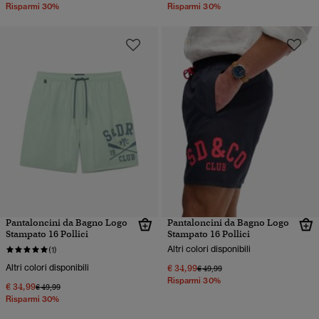
Risparmi 30%
Risparmi 30%
Pantaloncini da Bagno Logo
Pantaloncini da Bagno Logo
Stampato 16 Pollici
Stampato 16 Pollici
Altri colori disponibili
(1)
Altri colori disponibili
€ 34,99
Prezzo ridotto da
a
€ 49,99
Risparmi 30%
€ 34,99
Prezzo ridotto da
a
€ 49,99
Risparmi 30%