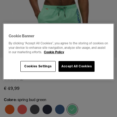
Cookie Banner
1
2
3
4
5
6
7
8
By clicking “Accept All Cookies”, you agree to the storing of cookies on
your device to enhance site navigation, analyze site usage, and assist
in our marketing efforts.
Cookie Policy
Pantaloncini da bagno con grafica Sport da 43
Cookies Settings
Accept All Cookies
cm
(2)
€ 49,99
Colore:
spring bud green
selezionato