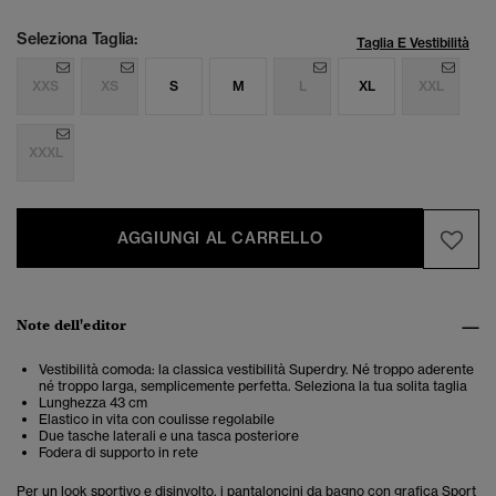
Seleziona Taglia:
Taglia E Vestibilità
XXS
XS
S
M
L
XL
XXL
XXXL
AGGIUNGI AL CARRELLO
Note dell'editor
Vestibilità comoda: la classica vestibilità Superdry. Né troppo aderente
né troppo larga, semplicemente perfetta. Seleziona la tua solita taglia
Lunghezza 43 cm
Elastico in vita con coulisse regolabile
Due tasche laterali e una tasca posteriore
Fodera di supporto in rete
Per un look sportivo e disinvolto, i pantaloncini da bagno con grafica Sport