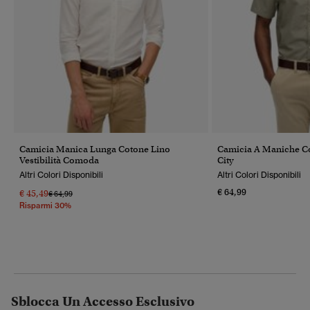
Camicia Manica Lunga Cotone Lino
Camicia A Maniche Co
Vestibilità Comoda
City
Altri Colori Disponibili
Altri Colori Disponibili
€ 64,99
€ 45,49
Prezzo Ridotto Da
A
€ 64,99
Risparmi 30%
Sblocca Un Accesso Esclusivo