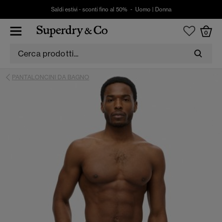
Saldi estivi - sconti fino al 50% -
Uomo
|
Donna
0
PANTALONCINI DA BAGNO