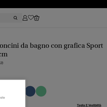
0
oncini da bagno con grafica Sport
 cm
(2)
ical navy
selezionato
site
lia:
Taglia E Vestibilità