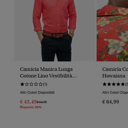
Camicia Manica Lunga
Camicia C
Cotone Lino Vestibilità
Hawaiana
Comoda
(1)
(
Altri Colori Disponibili
Altri Colori Disp
€ 45,49
€ 64,99
Prezzo Ridotto Da
A
€ 64,99
Risparmi 30%