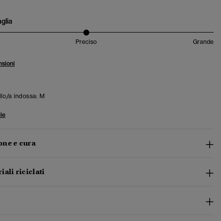
aglia
Preciso
Grande
sioni
llo/a indossa:
M
ie
ne e cura
ali riciclati