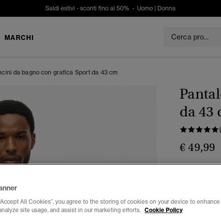
Saldi estivi - sconti fino al 50% -
Uomo
|
Donna
MARCHI
ncini da bagno con grafica Sport da 43 cm
Pantal
da 43
€ 49,99
Colore:
naut
anner
“Accept All Cookies”, you agree to the storing of cookies on your device to enhance 
analyze site usage, and assist in our marketing efforts.
Cookie Policy
Seleziona Tag