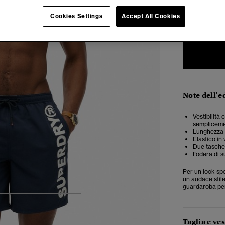
Cookies Settings
Accept All Cookies
XXS
X
Note dell'e
Vestibilità
semplicemen
Lunghezza
Elastico in 
Due tasche 
Fodera di s
Per un look spo
un audace stile
guardaroba per 
5
6
7
8
Taglia e ves