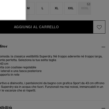
S
S
M
L
XL
XXL
XXXL
AGGIUNGI AL CARRELLO
ditor
 comoda: la classica vestibilità Superdry. Né troppo aderente né troppo larga,
te perfetta. Seleziona la tua solita taglia
 43 cm
vita con coulisse regolabile
laterali e una tasca posteriore
upporto in rete
rtivo e disinvolto, i pantaloncini da bagno con grafica Sport da 43 cm offrono
 Superdry sia in acqua che fuori. Funzionali ma mai noiosi, immancabili in un
le vacanze che si rispetti.
tibilità