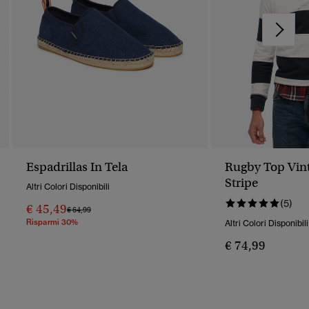
Espadrillas In Tela
Rugby Top Vint
Stripe
Altri Colori Disponibili
(5)
€ 45,49
Prezzo Ridotto Da
A
€ 64,99
Risparmi 30%
Altri Colori Disponibili
€ 74,99