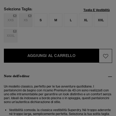
Seleziona Taglia:
Taglia E Vestibilità
XXS
XS
S
M
L
XL
XXL
XXXL
AGGIUNGI AL CARRELLO
Note dell'editor
Un modello classico, perfetto per le tue avventure quotidiane. I
pantaloncini da bagno con ricamo Premium da 43 cm
sono realizzati con
uno stile intramontabile per garantire un look distintivo e un comfort senza
pari. Ideali da indossare a bordo piscina o in spiaggia, questi pantaloncini
sono un'autentica dichiarazione di stile.
Vestibilità comoda: la classica vestibilità Superdry. Né troppo aderente
né troppo larga, semplicemente perfetta. Seleziona la tua solita taglia