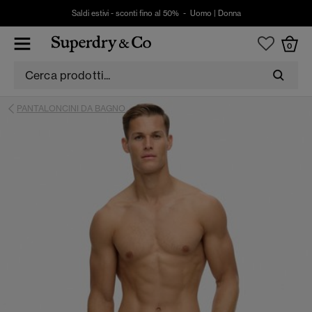
Saldi estivi - sconti fino al 50% -
Uomo
|
Donna
0
PANTALONCINI DA BAGNO