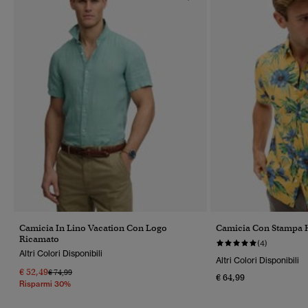
Camicia In Lino Vacation Con Logo
Camicia Con Stampa 
Ricamato
(4)
Altri Colori Disponibili
Altri Colori Disponibili
€ 52,49
Prezzo Ridotto Da
A
€ 74,99
€ 64,99
Risparmi 30%